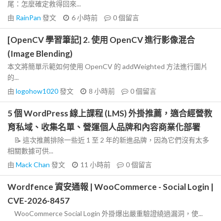
尾：怎麼確定救得回來...
由
RainPan
發文
6 小時前
0
個留言
[OpenCV 學習筆記] 2. 使用 OpenCV 進行影像混合
(Image Blending)
本文將簡單示範如何使用 OpenCV 的 addWeighted 方法進行圖片
的...
由
logohow1020
發文
8 小時前
0
個留言
5 個 WordPress 線上課程 (LMS) 外掛推薦，適合經營教
育私域、收集名單、營運個人品牌和內容商業化部署
📝 這次推薦排除一些近 1 至 2 年的新進品牌，因為它們沒有太多
相關數據可供...
由
Mack Chan
發文
11 小時前
0
個留言
Wordfence 資安通報 | WooCommerce - Social Login |
CVE-2026-8457
WooCommerce Social Login 外掛爆出嚴重驗證繞過漏洞，使...