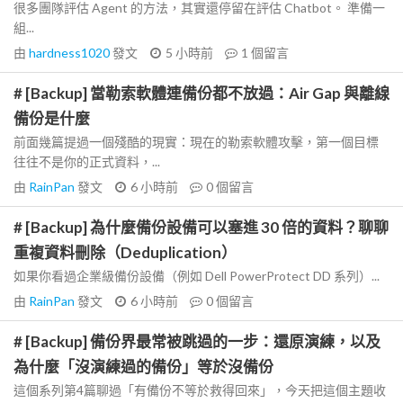
很多團隊評估 Agent 的方法，其實還停留在評估 Chatbot。 準備一
組...
由
hardness1020
發文
5 小時前
1
個留言
# [Backup] 當勒索軟體連備份都不放過：Air Gap 與離線
備份是什麼
前面幾篇提過一個殘酷的現實：現在的勒索軟體攻擊，第一個目標
往往不是你的正式資料，...
由
RainPan
發文
6 小時前
0
個留言
# [Backup] 為什麼備份設備可以塞進 30 倍的資料？聊聊
重複資料刪除（Deduplication）
如果你看過企業級備份設備（例如 Dell PowerProtect DD 系列）...
由
RainPan
發文
6 小時前
0
個留言
# [Backup] 備份界最常被跳過的一步：還原演練，以及
為什麼「沒演練過的備份」等於沒備份
這個系列第4篇聊過「有備份不等於救得回來」，今天把這個主題收