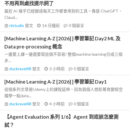
不用再到處找提示詞了
最近 AI 幾乎已經變成每天工作都會用到的工具。像是 ChatGPT、
Claud...
由
nlstudio
發文
16 分鐘前
0
個留言
[Machine Learning A-Z [2026] ] 學習筆記 Day2 ML 及
Data pre-processing 概念
一邊要上課一邊還要寫這個不容易! 整個machine learning分成三個
步...
由
duckravel48
發文
3 小時前
0
個留言
[Machine Learning A-Z [2026] ] 學習筆記 Day1
這個系列文章是Udemy上的課程延伸，因為我個人想趁著育嬰假空
檔學一點data...
由
duckravel48
發文
4 小時前
0
個留言
【Agent Evaluation 系列 1/6】Agent 到底該怎麼測
試？