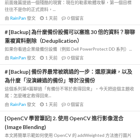
前面幾篇提過一個殘酷的現實：現在的勒索軟體攻擊，第一個目標
往往不是你的正式資料，...
由
RainPan
發文
1 天前
0
個留言
# [Backup] 為什麼備份設備可以塞進 30 倍的資料？聊聊
重複資料刪除（Deduplication）
如果你看過企業級備份設備（例如 Dell PowerProtect DD 系列）...
由
RainPan
發文
1 天前
0
個留言
# [Backup] 備份界最常被跳過的一步：還原演練，以及
為什麼「沒演練過的備份」等於沒備份
這個系列第4篇聊過「有備份不等於救得回來」，今天把這個主題收
尾：怎麼確定救得回來...
由
RainPan
發文
1 天前
0
個留言
[OpenCV 學習筆記] 2. 使用 OpenCV 進行影像混合
(Image Blending)
本文將簡單示範如何使用 OpenCV 的 addWeighted 方法進行圖片