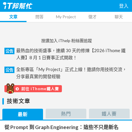
登入
文章
問答
My Project
徵才
聊天
按讚加入 iThelp 粉絲團追蹤
最熱血的技術盛事，連續 30 天的修煉【2026 iThome 鐵
公告
人賽】8 月 1 日賽事正式開啟！
全新專區「My Project」正式上線！邀請你用技術交流，
公告
分享最真實的開發經驗
前往 iThome鐵人賽
技術文章
熱門
鐵人賽
最新
從 Prompt 到 Graph Engineering：這些不只是新名