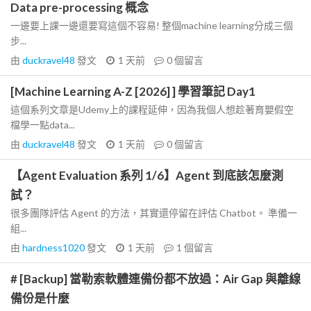
Data pre-processing 概念
一邊要上課一邊還要寫這個不容易! 整個machine learning分成三個
步...
由
duckravel48
發文
1 天前
0
個留言
[Machine Learning A-Z [2026] ] 學習筆記 Day1
這個系列文章是Udemy上的課程延伸，因為我個人想趁著育嬰假空
檔學一點data...
由
duckravel48
發文
1 天前
0
個留言
【Agent Evaluation 系列 1/6】Agent 到底該怎麼測
試？
很多團隊評估 Agent 的方法，其實還停留在評估 Chatbot。 準備一
組...
由
hardness1020
發文
1 天前
1
個留言
# [Backup] 當勒索軟體連備份都不放過：Air Gap 與離線
備份是什麼