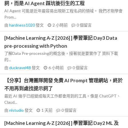
詞，而是 AI Agent 踩坑後衍生的工程
AI Agent 可能是近年最容易出現新工程名詞的領域。 我們才剛學會
Prom...
由
hardness1020
發文
2 小時前
0
個留言
[Machine Learning A-Z [2026] ] 學習筆記 Day3 Data
pre-processing with Python
了解Data Pre-processing的概念後，接著就是要實作了 資料下載
的...
由
duckravel48
發文
6 小時前
0
個留言
【分享】台灣團隊開發 免費 AI Prompt 管理網站，終於
不用再到處找提示詞了
最近 AI 幾乎已經變成每天工作都會用到的工具。像是 ChatGPT、
Claud...
由
nlstudio
發文
1 天前
0
個留言
[Machine Learning A-Z [2026] ] 學習筆記 Day2 ML 及