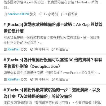
很多團隊評估 Agent 的方法，其實還停留在評估 Chatbot。 準備一
組...
由
hardness1020
發文
17 小時前
1
個留言
# [Backup] 當勒索軟體連備份都不放過：Air Gap 與離線
備份是什麼
前面幾篇提過一個殘酷的現實：現在的勒索軟體攻擊，第一個目標
往往不是你的正式資料，...
由
RainPan
發文
18 小時前
0
個留言
# [Backup] 為什麼備份設備可以塞進 30 倍的資料？聊聊
重複資料刪除（Deduplication）
如果你看過企業級備份設備（例如 Dell PowerProtect DD 系列）...
由
RainPan
發文
18 小時前
0
個留言
# [Backup] 備份界最常被跳過的一步：還原演練，以及
為什麼「沒演練過的備份」等於沒備份
這個系列第4篇聊過「有備份不等於救得回來」，今天把這個主題收