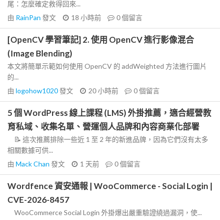
尾：怎麼確定救得回來...
由
RainPan
發文
18 小時前
0
個留言
[OpenCV 學習筆記] 2. 使用 OpenCV 進行影像混合
(Image Blending)
本文將簡單示範如何使用 OpenCV 的 addWeighted 方法進行圖片
的...
由
logohow1020
發文
20 小時前
0
個留言
5 個 WordPress 線上課程 (LMS) 外掛推薦，適合經營教
育私域、收集名單、營運個人品牌和內容商業化部署
📝 這次推薦排除一些近 1 至 2 年的新進品牌，因為它們沒有太多
相關數據可供...
由
Mack Chan
發文
1 天前
0
個留言
Wordfence 資安通報 | WooCommerce - Social Login |
CVE-2026-8457
WooCommerce Social Login 外掛爆出嚴重驗證繞過漏洞，使...