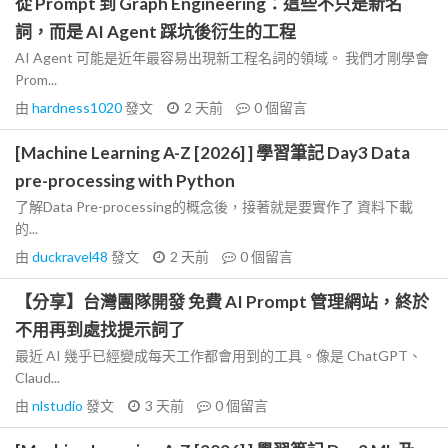
從 Prompt 到 Graph Engineering：這些不只是新名
詞，而是 AI Agent 踩坑後衍生的工程
AI Agent 可能是近年最容易出現新工程名詞的領域。 我們才剛學會
Prom...
由
hardness1020
發文
2 天前
0
個留言
[Machine Learning A-Z [2026] ] 學習筆記 Day3 Data
pre-processing with Python
了解Data Pre-processing的概念後，接著就是要實作了 資料下載
的...
由
duckravel48
發文
2 天前
0
個留言
【分享】台灣團隊開發 免費 AI Prompt 管理網站，終於
不用再到處找提示詞了
最近 AI 幾乎已經變成每天工作都會用到的工具。像是 ChatGPT、
Claud...
由
nlstudio
發文
3 天前
0
個留言