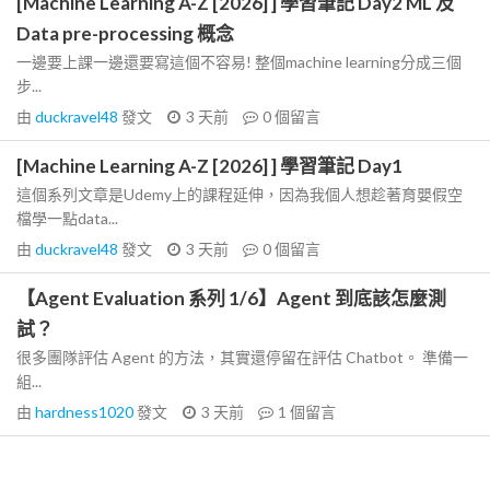
[Machine Learning A-Z [2026] ] 學習筆記 Day2 ML 及
Data pre-processing 概念
一邊要上課一邊還要寫這個不容易! 整個machine learning分成三個
步...
由
duckravel48
發文
3 天前
0
個留言
[Machine Learning A-Z [2026] ] 學習筆記 Day1
這個系列文章是Udemy上的課程延伸，因為我個人想趁著育嬰假空
檔學一點data...
由
duckravel48
發文
3 天前
0
個留言
【Agent Evaluation 系列 1/6】Agent 到底該怎麼測
試？
很多團隊評估 Agent 的方法，其實還停留在評估 Chatbot。 準備一
組...
由
hardness1020
發文
3 天前
1
個留言