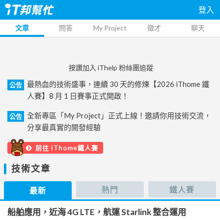
登入
文章
問答
My Project
徵才
聊天
按讚加入 iThelp 粉絲團追蹤
最熱血的技術盛事，連續 30 天的修煉【2026 iThome 鐵
公告
人賽】8 月 1 日賽事正式開啟！
全新專區「My Project」正式上線！邀請你用技術交流，
公告
分享最真實的開發經驗
前往 iThome鐵人賽
技術文章
熱門
鐵人賽
最新
船舶應用，近海 4G LTE，航運 Starlink 整合運用