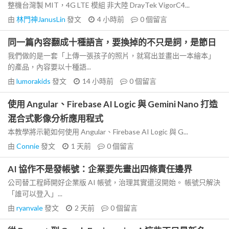
整機台灣製 MIT，4G LTE 模組 非大陸 DrayTek VigorC4...
由
林門神JanusLin
發文
4 小時前
0
個留言
同一篇內容翻成十種語言，要換掉的不只是詞，是節日
我們做的是一套「上傳一張孩子的照片，就寫出並畫出一本繪本」
的產品，內容要以十種語...
由
lumorakids
發文
14 小時前
0
個留言
使用 Angular、Firebase AI Logic 與 Gemini Nano 打造
混合式影像分析應用程式
本教學將示範如何使用 Angular、Firebase AI Logic 與 G...
由
Connie
發文
1 天前
0
個留言
AI 協作不是發帳號：企業要先畫出四條責任邊界
公司替工程師開好企業版 AI 帳號，治理其實還沒開始。 帳號只解決
「誰可以登入」...
由
ryanvale
發文
2 天前
0
個留言