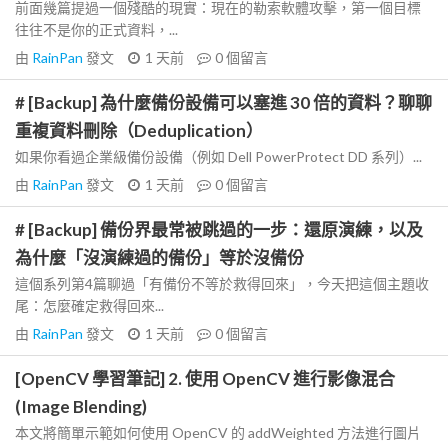
前面幾篇提過一個殘酷的現實：現在的勒索軟體攻擊，第一個目標
往往不是你的正式資料，...
由
RainPan
發文
1 天前
0
個留言
# [Backup] 為什麼備份設備可以塞進 30 倍的資料？聊聊
重複資料刪除（Deduplication）
如果你看過企業級備份設備（例如 Dell PowerProtect DD 系列）...
由
RainPan
發文
1 天前
0
個留言
# [Backup] 備份界最常被跳過的一步：還原演練，以及
為什麼「沒演練過的備份」等於沒備份
這個系列第4篇聊過「有備份不等於救得回來」，今天把這個主題收
尾：怎麼確定救得回來...
由
RainPan
發文
1 天前
0
個留言
[OpenCV 學習筆記] 2. 使用 OpenCV 進行影像混合
(Image Blending)
本文將簡單示範如何使用 OpenCV 的 addWeighted 方法進行圖片