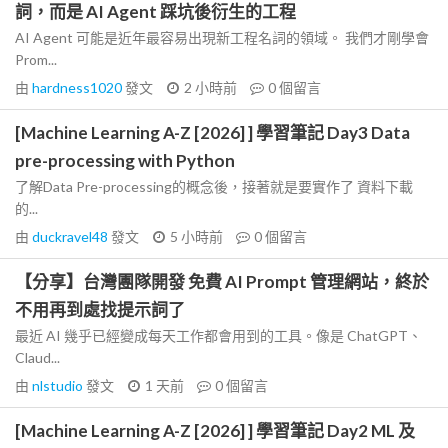
詞，而是 AI Agent 踩坑後衍生的工程
AI Agent 可能是近年最容易出現新工程名詞的領域。 我們才剛學會
Prom...
由
hardness1020
發文
2 小時前
0
個留言
[Machine Learning A-Z [2026] ] 學習筆記 Day3 Data
pre-processing with Python
了解Data Pre-processing的概念後，接著就是要實作了 資料下載
的...
由
duckravel48
發文
5 小時前
0
個留言
【分享】台灣團隊開發 免費 AI Prompt 管理網站，終於
不用再到處找提示詞了
最近 AI 幾乎已經變成每天工作都會用到的工具。像是 ChatGPT、
Claud...
由
nlstudio
發文
1 天前
0
個留言
[Machine Learning A-Z [2026] ] 學習筆記 Day2 ML 及