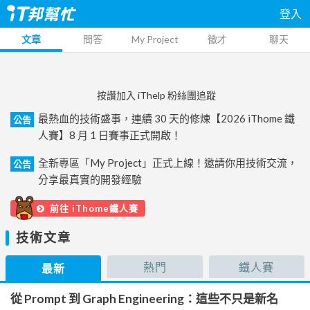
登入
文章
問答
My Project
徵才
聊天
按讚加入 iThelp 粉絲團追蹤
最熱血的技術盛事，連續 30 天的修煉【2026 iThome 鐵
公告
人賽】8 月 1 日賽事正式開啟！
全新專區「My Project」正式上線！邀請你用技術交流，
公告
分享最真實的開發經驗
前往 iThome鐵人賽
技術文章
熱門
鐵人賽
最新
從 Prompt 到 Graph Engineering：這些不只是新名