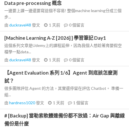
Data pre-processing 概念
一邊要上課一邊還要寫這個不容易! 整個machine learning分成三個
步...
由
duckravel48
發文
1 天前
0
個留言
[Machine Learning A-Z [2026] ] 學習筆記 Day1
這個系列文章是Udemy上的課程延伸，因為我個人想趁著育嬰假空
檔學一點data...
由
duckravel48
發文
1 天前
0
個留言
【Agent Evaluation 系列 1/6】Agent 到底該怎麼測
試？
很多團隊評估 Agent 的方法，其實還停留在評估 Chatbot。 準備一
組...
由
hardness1020
發文
1 天前
1
個留言
# [Backup] 當勒索軟體連備份都不放過：Air Gap 與離線
備份是什麼