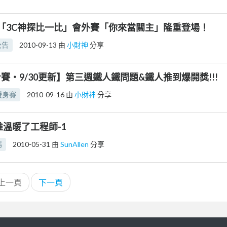
「3C神探比一比」會外賽「你來當關主」隆重登場！
公告
2010-09-13
由
小財神
分享
賽‧9/30更新】第三週鐵人鐵問題&鐵人推到爆開獎!!!
暖身賽
2010-09-16
由
小財神
分享
誰溫暖了工程師-1
場
2010-05-31
由
SunAllen
分享
上一頁
下一頁