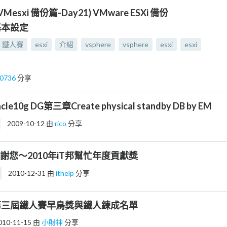
VMesxi 備份篇-Day21) VMware ESXi 備份
h 基本設定
鐵人賽
esxi
介紹
vsphere
vsphere
esxi
esxi
on0736
分享
acle10g DG第三章Create physical standby DB by EM
2009-10-12
由
rico
分享
謝謝您～2010年iT邦幫忙年度貢獻獎
2010-12-31
由
ithelp
分享
第三屆鐵人賽早鳥獎與鐵人鍊成名單
010-11-15
由
小財神
分享