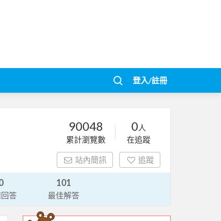
登入/註冊
90048
0
人
累計瀏覽數
在追蹤
站內簡訊
追蹤
0
101
請回答
最佳解答