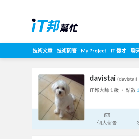
技術文章
技術問答
My Project
iT 徵才
聊
davistai
(davistai)
iT邦大師 1 級 ‧ 點數
個人背景