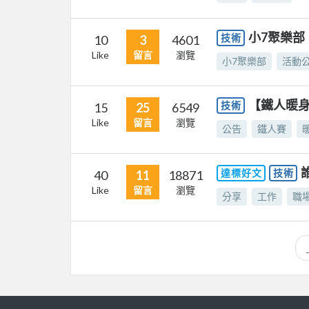
小7聚樂部
技術
10
3
4601
Like
留言
瀏覽
小7聚樂部
活動
【鐵人暖身
技術
15
25
6549
Like
留言
瀏覽
公告
鐵人賽
達標好文
技術
40
11
18871
Like
留言
瀏覽
分享
工作
職