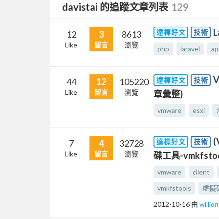
davistai 的追蹤文章列表
129
L
達標好文
技術
12
3
8613
Like
留言
瀏覽
php
laravel
ap
V
達標好文
技術
44
12
105220
Like
留言
瀏覽
章彙整)
vmware
esxi
(
達標好文
技術
7
4
32728
Like
留言
瀏覽
碟工具-vmkfstoo
vmware
client
vmkfstools
虛擬
2012-10-16
由
willi