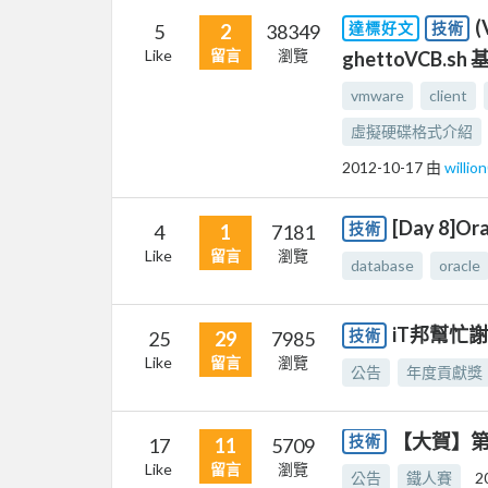
(
達標好文
技術
5
2
38349
Like
留言
瀏覽
ghettoVCB.s
vmware
client
虛擬硬碟格式介紹
2012-10-17
由
willi
[Day 8]Or
技術
4
1
7181
Like
留言
瀏覽
database
oracle
iT邦幫忙
技術
25
29
7985
Like
留言
瀏覽
公告
年度貢獻獎
【大賀】
技術
17
11
5709
Like
留言
瀏覽
公告
鐵人賽
2