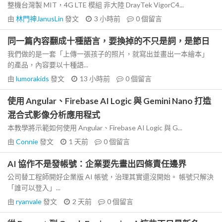
整機台灣製 MIT，4G LTE 模組 非大陸 DrayTek VigorC4...
由
林門神JanusLin
發文
3 小時前
0
個留言
同一篇內容翻成十種語言，要換掉的不只是詞，是節日
我們做的是一套「上傳一張孩子的照片，就寫出並畫出一本繪本」
的產品，內容要以十種語...
由
lumorakids
發文
13 小時前
0
個留言
使用 Angular、Firebase AI Logic 與 Gemini Nano 打造
混合式影像分析應用程式
本教學將示範如何使用 Angular、Firebase AI Logic 與 G...
由
Connie
發文
1 天前
0
個留言
AI 協作不是發帳號：企業要先畫出四條責任邊界
公司替工程師開好企業版 AI 帳號，治理其實還沒開始。 帳號只解決
「誰可以登入」...
由
ryanvale
發文
2 天前
0
個留言