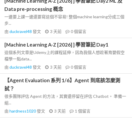
[Machine Learning A-Z [2026] ] 學習筆記 Day2 ML 及
Data pre-processing 概念
一邊要上課一邊還要寫這個不容易! 整個machine learning分成三個
步...
由
duckravel48
發文
3 天前
0
個留言
[Machine Learning A-Z [2026] ] 學習筆記 Day1
這個系列文章是Udemy上的課程延伸，因為我個人想趁著育嬰假空
檔學一點data...
由
duckravel48
發文
3 天前
0
個留言
【Agent Evaluation 系列 1/6】Agent 到底該怎麼測
試？
很多團隊評估 Agent 的方法，其實還停留在評估 Chatbot。 準備一
組...
由
hardness1020
發文
3 天前
1
個留言