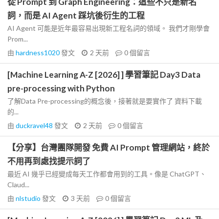
從 Prompt 到 Graph Engineering：這些不只是新名
詞，而是 AI Agent 踩坑後衍生的工程
AI Agent 可能是近年最容易出現新工程名詞的領域。 我們才剛學會
Prom...
由
hardness1020
發文
2 天前
0
個留言
[Machine Learning A-Z [2026] ] 學習筆記 Day3 Data
pre-processing with Python
了解Data Pre-processing的概念後，接著就是要實作了 資料下載
的...
由
duckravel48
發文
2 天前
0
個留言
【分享】台灣團隊開發 免費 AI Prompt 管理網站，終於
不用再到處找提示詞了
最近 AI 幾乎已經變成每天工作都會用到的工具。像是 ChatGPT、
Claud...
由
nlstudio
發文
3 天前
0
個留言