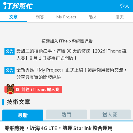
登入
文章
問答
My Project
徵才
聊天
按讚加入 iThelp 粉絲團追蹤
最熱血的技術盛事，連續 30 天的修煉【2026 iThome 鐵
公告
人賽】8 月 1 日賽事正式開啟！
全新專區「My Project」正式上線！邀請你用技術交流，
公告
分享最真實的開發經驗
前往 iThome鐵人賽
技術文章
熱門
鐵人賽
最新
船舶應用，近海 4G LTE，航運 Starlink 整合運用