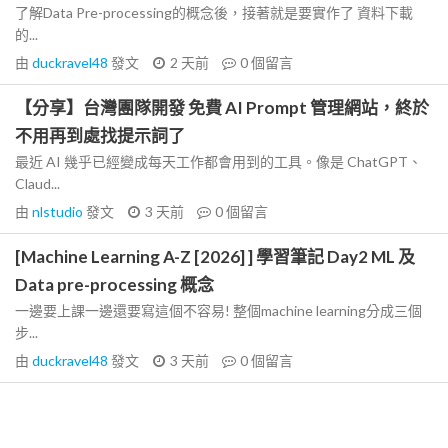
了解Data Pre-processing的概念後，接著就是要實作了 資料下載
的...
由
duckravel48
發文
2 天前
0
個留言
【分享】台灣團隊開發 免費 AI Prompt 管理網站，終於
不用再到處找提示詞了
最近 AI 幾乎已經變成每天工作都會用到的工具。像是 ChatGPT、
Claud...
由
nlstudio
發文
3 天前
0
個留言
[Machine Learning A-Z [2026] ] 學習筆記 Day2 ML 及
Data pre-processing 概念
一邊要上課一邊還要寫這個不容易! 整個machine learning分成三個
步...
由
duckravel48
發文
3 天前
0
個留言