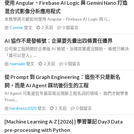
使用 Angular、Firebase AI Logic 與 Gemini Nano 打造
混合式影像分析應用程式
本教學將示範如何使用 Angular、Firebase AI Logic 與 G...
由
Connie
發文
2 天前
0
個留言
AI 協作不是發帳號：企業要先畫出四條責任邊界
公司替工程師開好企業版 AI 帳號，治理其實還沒開始。 帳號只解決
「誰可以登入」...
由
ryanvale
發文
2 天前
0
個留言
從 Prompt 到 Graph Engineering：這些不只是新名
詞，而是 AI Agent 踩坑後衍生的工程
AI Agent 可能是近年最容易出現新工程名詞的領域。 我們才剛學會
Prom...
由
hardness1020
發文
2 天前
0
個留言
[Machine Learning A-Z [2026] ] 學習筆記 Day3 Data
pre-processing with Python