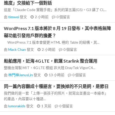
進度」交接給下一個對話
這是「Claude Code 實戰手冊」系列的第五篇(G5)。G3 講了 CL...
由
timwei
發文
2 小時前
0
個留言
WordPress 7.1 版本將於 8 月 19 日發布，其中表格無障
礙功能引發用戶群的擔憂？
WordPress 7.1 版本會變更 HTML 裡的 Table 的結構，其...
由
Mack Chan
發文
2 小時前
0
個留言
船舶應用，近海 4G LTE，航運 Starlink 整合運用
整機台灣製 MIT，4G LTE 模組 非大陸 DrayTek VigorC4...
由
林門神JanusLin
發文
13 小時前
0
個留言
同一篇內容翻成十種語言，要換掉的不只是詞，是節日
我們做的是一套「上傳一張孩子的照片，就寫出並畫出一本繪本」
的產品，內容要以十種語...
由
lumorakids
發文
1 天前
0
個留言