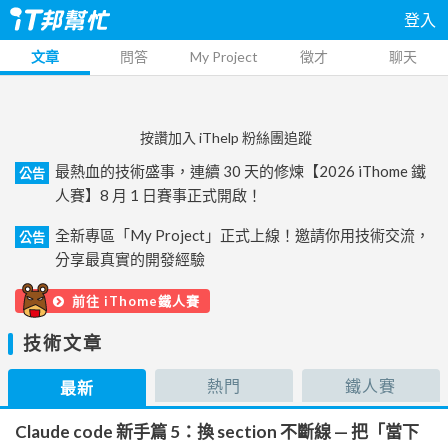
登入
文章
問答
My Project
徵才
聊天
按讚加入 iThelp 粉絲團追蹤
最熱血的技術盛事，連續 30 天的修煉【2026 iThome 鐵
公告
人賽】8 月 1 日賽事正式開啟！
全新專區「My Project」正式上線！邀請你用技術交流，
公告
分享最真實的開發經驗
前往 iThome鐵人賽
技術文章
熱門
鐵人賽
最新
Claude code 新手篇 5：換 section 不斷線 — 把「當下