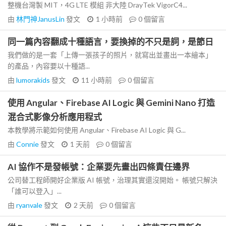
整機台灣製 MIT，4G LTE 模組 非大陸 DrayTek VigorC4...
由
林門神JanusLin
發文
1 小時前
0
個留言
同一篇內容翻成十種語言，要換掉的不只是詞，是節日
我們做的是一套「上傳一張孩子的照片，就寫出並畫出一本繪本」
的產品，內容要以十種語...
由
lumorakids
發文
11 小時前
0
個留言
使用 Angular、Firebase AI Logic 與 Gemini Nano 打造
混合式影像分析應用程式
本教學將示範如何使用 Angular、Firebase AI Logic 與 G...
由
Connie
發文
1 天前
0
個留言
AI 協作不是發帳號：企業要先畫出四條責任邊界
公司替工程師開好企業版 AI 帳號，治理其實還沒開始。 帳號只解決
「誰可以登入」...
由
ryanvale
發文
2 天前
0
個留言