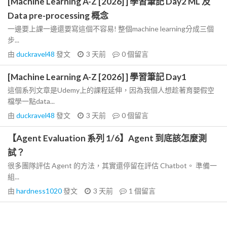
[Machine Learning A-Z [2026] ] 學習筆記 Day2 ML 及
Data pre-processing 概念
一邊要上課一邊還要寫這個不容易! 整個machine learning分成三個
步...
由
duckravel48
發文
3 天前
0
個留言
[Machine Learning A-Z [2026] ] 學習筆記 Day1
這個系列文章是Udemy上的課程延伸，因為我個人想趁著育嬰假空
檔學一點data...
由
duckravel48
發文
3 天前
0
個留言
【Agent Evaluation 系列 1/6】Agent 到底該怎麼測
試？
很多團隊評估 Agent 的方法，其實還停留在評估 Chatbot。 準備一
組...
由
hardness1020
發文
3 天前
1
個留言