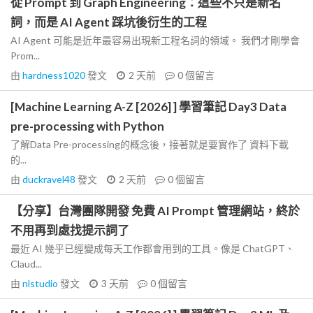
從 Prompt 到 Graph Engineering：這些不只是新名
詞，而是 AI Agent 踩坑後衍生的工程
AI Agent 可能是近年最容易出現新工程名詞的領域。 我們才剛學會
Prom...
由
hardness1020
發文
2 天前
0
個留言
[Machine Learning A-Z [2026] ] 學習筆記 Day3 Data
pre-processing with Python
了解Data Pre-processing的概念後，接著就是要實作了 資料下載
的...
由
duckravel48
發文
2 天前
0
個留言
【分享】台灣團隊開發 免費 AI Prompt 管理網站，終於
不用再到處找提示詞了
最近 AI 幾乎已經變成每天工作都會用到的工具。像是 ChatGPT、
Claud...
由
nlstudio
發文
3 天前
0
個留言