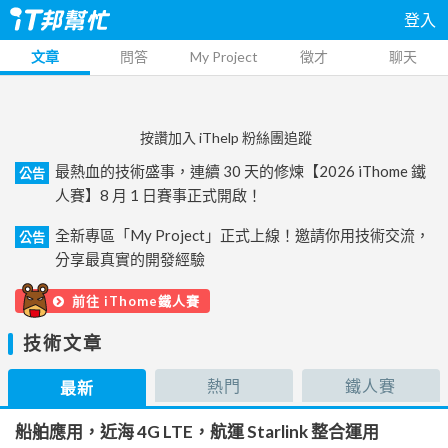
登入
文章
問答
My Project
徵才
聊天
按讚加入 iThelp 粉絲團追蹤
最熱血的技術盛事，連續 30 天的修煉【2026 iThome 鐵
公告
人賽】8 月 1 日賽事正式開啟！
全新專區「My Project」正式上線！邀請你用技術交流，
公告
分享最真實的開發經驗
前往 iThome鐵人賽
技術文章
熱門
鐵人賽
最新
船舶應用，近海 4G LTE，航運 Starlink 整合運用