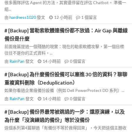
很多團隊評估 Agent 的方法，其實還停留在評估 Chatbot。 準備一
組...
由
hardness1020
發文
12 小時前
1
個留言
# [Backup] 當勒索軟體連備份都不放過：Air Gap 與離線
備份是什麼
前面幾篇提過一個殘酷的現實：現在的勒索軟體攻擊，第一個目標
往往不是你的正式資料，...
由
RainPan
發文
14 小時前
0
個留言
# [Backup] 為什麼備份設備可以塞進 30 倍的資料？聊聊
重複資料刪除（Deduplication）
如果你看過企業級備份設備（例如 Dell PowerProtect DD 系列）...
由
RainPan
發文
14 小時前
0
個留言
# [Backup] 備份界最常被跳過的一步：還原演練，以及
為什麼「沒演練過的備份」等於沒備份
這個系列第4篇聊過「有備份不等於救得回來」，今天把這個主題收