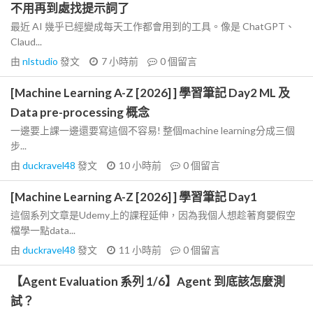
不用再到處找提示詞了
最近 AI 幾乎已經變成每天工作都會用到的工具。像是 ChatGPT、
Claud...
由
nlstudio
發文
7 小時前
0
個留言
[Machine Learning A-Z [2026] ] 學習筆記 Day2 ML 及
Data pre-processing 概念
一邊要上課一邊還要寫這個不容易! 整個machine learning分成三個
步...
由
duckravel48
發文
10 小時前
0
個留言
[Machine Learning A-Z [2026] ] 學習筆記 Day1
這個系列文章是Udemy上的課程延伸，因為我個人想趁著育嬰假空
檔學一點data...
由
duckravel48
發文
11 小時前
0
個留言
【Agent Evaluation 系列 1/6】Agent 到底該怎麼測
試？