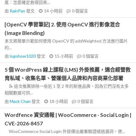
尾：怎麼確定救得回來...
由
RainPan
發文
14 小時前
0
個留言
[OpenCV 學習筆記] 2. 使用 OpenCV 進行影像混合
(Image Blending)
本文將簡單示範如何使用 OpenCV 的 addWeighted 方法進行圖片
的...
由
logohow1020
發文
15 小時前
0
個留言
5 個 WordPress 線上課程 (LMS) 外掛推薦，適合經營教
育私域、收集名單、營運個人品牌和內容商業化部署
📝 這次推薦排除一些近 1 至 2 年的新進品牌，因為它們沒有太多
相關數據可供...
由
Mack Chan
發文
18 小時前
0
個留言
Wordfence 資安通報 | WooCommerce - Social Login |
CVE-2026-8457
WooCommerce Social Login 外掛爆出嚴重驗證繞過漏洞，使...