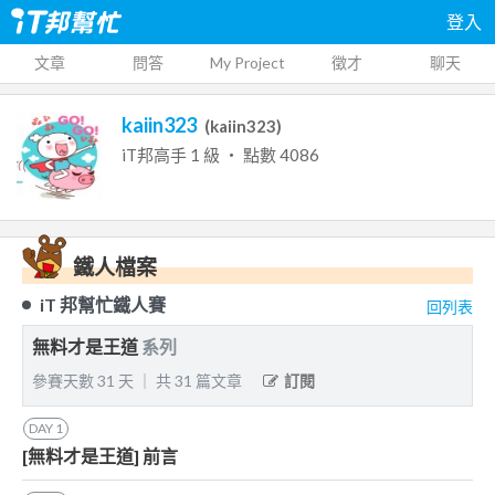
登入
文章
問答
My Project
徵才
聊天
kaiin323
(
kaiin323
)
iT邦高手
1
級 ‧ 點數
4086
鐵人檔案
iT 邦幫忙鐵人賽
回列表
無料才是王道
系列
參賽天數
31
天
｜
共
31
篇文章
訂閱
DAY
1
[無料才是王道] 前言