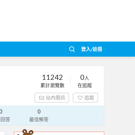
登入/註冊
11242
0
人
累計瀏覽數
在追蹤
站內簡訊
追蹤
0
0
請回答
最佳解答