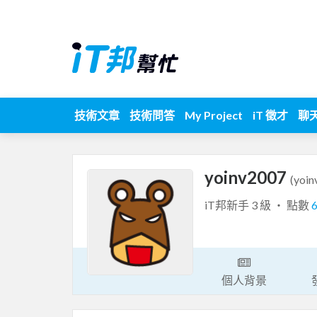
技術文章
技術問答
My Project
iT 徵才
聊
yoinv2007
(yoin
iT邦新手 3 級 ‧ 點數
個人背景