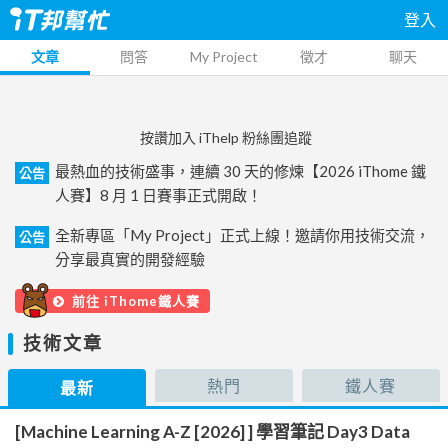
登入
文章
問答
My Project
徵才
聊天
按讚加入 iThelp 粉絲團追蹤
最熱血的技術盛事，連續 30 天的修煉【2026 iThome 鐵
公告
人賽】8 月 1 日賽事正式開啟！
全新專區「My Project」正式上線！邀請你用技術交流，
公告
分享最真實的開發經驗
前往 iThome鐵人賽
技術文章
熱門
鐵人賽
最新
[Machine Learning A-Z [2026] ] 學習筆記 Day3 Data