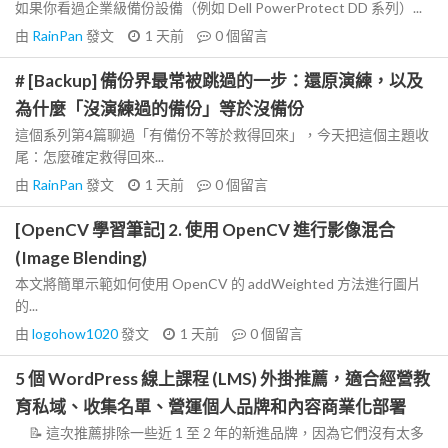
如果你看過企業級備份設備（例如 Dell PowerProtect DD 系列）...
由
RainPan
發文
1 天前
0
個留言
# [Backup] 備份界最常被跳過的一步：還原演練，以及
為什麼「沒演練過的備份」等於沒備份
這個系列第4篇聊過「有備份不等於救得回來」，今天把這個主題收
尾：怎麼確定救得回來...
由
RainPan
發文
1 天前
0
個留言
[OpenCV 學習筆記] 2. 使用 OpenCV 進行影像混合
(Image Blending)
本文將簡單示範如何使用 OpenCV 的 addWeighted 方法進行圖片
的...
由
logohow1020
發文
1 天前
0
個留言
5 個 WordPress 線上課程 (LMS) 外掛推薦，適合經營教
育私域、收集名單、營運個人品牌和內容商業化部署
📝 這次推薦排除一些近 1 至 2 年的新進品牌，因為它們沒有太多