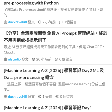
pre-processing with Python
了解Data Pre-processing的概念後，接著就是要實作了 資料下載
的...
由
duckravel48
發文
2 小時前
0
個留言
【分享】台灣團隊開發 免費 AI Prompt 管理網站，終於
不用再到處找提示詞了
最近 AI 幾乎已經變成每天工作都會用到的工具。像是 ChatGPT、
Claud...
由
nlstudio
發文
20 小時前
0
個留言
[Machine Learning A-Z [2026] ] 學習筆記 Day2 ML 及
Data pre-processing 概念
一邊要上課一邊還要寫這個不容易! 整個machine learning分成三個
步...
由
duckravel48
發文
1 天前
0
個留言
[Machine Learning A-Z [2026] ] 學習筆記 Day1