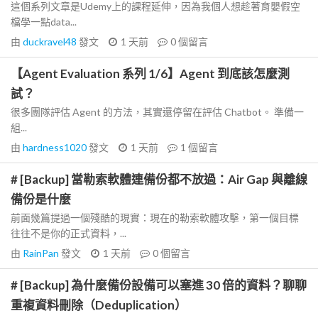
這個系列文章是Udemy上的課程延伸，因為我個人想趁著育嬰假空
檔學一點data...
由
duckravel48
發文
1 天前
0
個留言
【Agent Evaluation 系列 1/6】Agent 到底該怎麼測
試？
很多團隊評估 Agent 的方法，其實還停留在評估 Chatbot。 準備一
組...
由
hardness1020
發文
1 天前
1
個留言
# [Backup] 當勒索軟體連備份都不放過：Air Gap 與離線
備份是什麼
前面幾篇提過一個殘酷的現實：現在的勒索軟體攻擊，第一個目標
往往不是你的正式資料，...
由
RainPan
發文
1 天前
0
個留言
# [Backup] 為什麼備份設備可以塞進 30 倍的資料？聊聊
重複資料刪除（Deduplication）