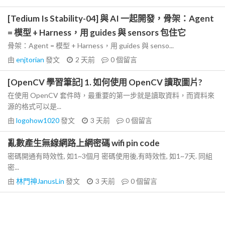
[Tedium Is Stability-04] 與 AI 一起開發，骨架：Agent
= 模型 + Harness，用 guides 與 sensors 包住它
骨架：Agent = 模型 + Harness，用 guides 與 senso...
由
enjtorian
發文
2 天前
0
個留言
[OpenCV 學習筆記] 1. 如何使用 OpenCV 讀取圖片?
在使用 OpenCV 套件時，最重要的第一步就是讀取資料，而資料來
源的格式可以是...
由
logohow1020
發文
3 天前
0
個留言
亂數產生無線網路上網密碼 wifi pin code
密碼開通有時效性, 如1~3個月 密碼使用後,有時效性, 如1~7天. 同組
密...
由
林門神JanusLin
發文
3 天前
0
個留言