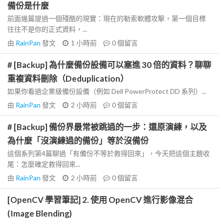
備份是什麼
前面幾篇提過一個殘酷的現實：現在的勒索軟體攻擊，第一個目標
往往不是你的正式資料，...
由
RainPan
發文
1 小時前
0
個留言
# [Backup] 為什麼備份設備可以塞進 30 倍的資料？聊聊
重複資料刪除（Deduplication）
如果你看過企業級備份設備（例如 Dell PowerProtect DD 系列）...
由
RainPan
發文
2 小時前
0
個留言
# [Backup] 備份界最常被跳過的一步：還原演練，以及
為什麼「沒演練過的備份」等於沒備份
這個系列第4篇聊過「有備份不等於救得回來」，今天把這個主題收
尾：怎麼確定救得回來...
由
RainPan
發文
2 小時前
0
個留言
[OpenCV 學習筆記] 2. 使用 OpenCV 進行影像混合
(Image Blending)