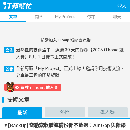
登入
文章
問答
My Project
徵才
聊天
按讚加入 iThelp 粉絲團追蹤
最熱血的技術盛事，連續 30 天的修煉【2026 iThome 鐵
公告
人賽】8 月 1 日賽事正式開啟！
全新專區「My Project」正式上線！邀請你用技術交流，
公告
分享最真實的開發經驗
前往 iThome鐵人賽
技術文章
熱門
鐵人賽
最新
# [Backup] 當勒索軟體連備份都不放過：Air Gap 與離線