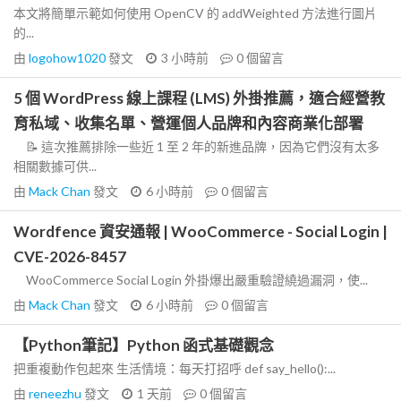
本文將簡單示範如何使用 OpenCV 的 addWeighted 方法進行圖片
的...
由
logohow1020
發文
3 小時前
0
個留言
5 個 WordPress 線上課程 (LMS) 外掛推薦，適合經營教
育私域、收集名單、營運個人品牌和內容商業化部署
📝 這次推薦排除一些近 1 至 2 年的新進品牌，因為它們沒有太多
相關數據可供...
由
Mack Chan
發文
6 小時前
0
個留言
Wordfence 資安通報 | WooCommerce - Social Login |
CVE-2026-8457
WooCommerce Social Login 外掛爆出嚴重驗證繞過漏洞，使...
由
Mack Chan
發文
6 小時前
0
個留言
【Python筆記】Python 函式基礎觀念
把重複動作包起來 生活情境：每天打招呼 def say_hello():...
由
reneezhu
發文
1 天前
0
個留言