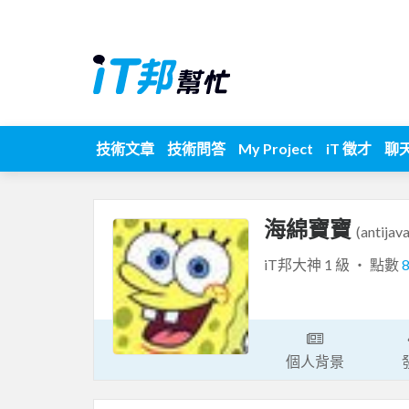
技術文章
技術問答
My Project
iT 徵才
聊
海綿寶寶
(antijava
iT邦大神 1 級 ‧ 點數
個人背景