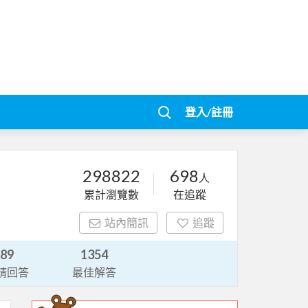
登入/註冊
298822
698
人
累計瀏覽數
在追蹤
站內簡訊
追蹤
89
1354
請回答
最佳解答