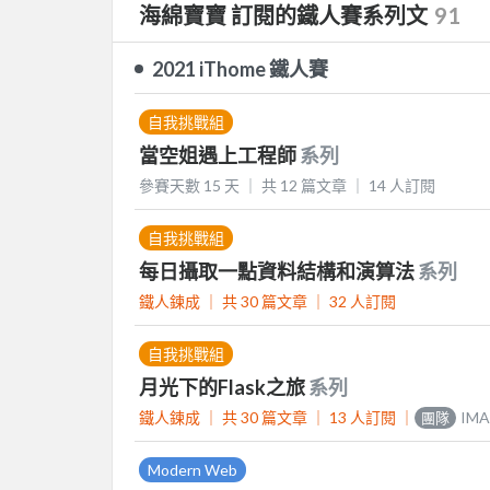
海綿寶寶 訂閱的鐵人賽系列文
91
2021 iThome 鐵人賽
自我挑戰組
當空姐遇上工程師
系列
參賽天數 15 天 ｜
共 12 篇文章 ｜
14
人訂閱
自我挑戰組
每日攝取一點資料結構和演算法
系列
鐵人鍊成 ｜
共 30 篇文章 ｜
32
人訂閱
自我挑戰組
月光下的Flask之旅
系列
鐵人鍊成 ｜
共 30 篇文章 ｜
13
人訂閱
｜
IMA
團隊
Modern Web