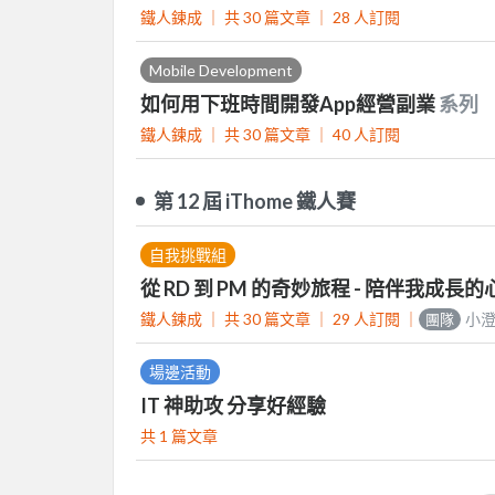
鐵人鍊成 ｜
共 30 篇文章 ｜
28
人訂閱
Mobile Development
如何用下班時間開發App經營副業
系列
鐵人鍊成 ｜
共 30 篇文章 ｜
40
人訂閱
第 12 屆 iThome 鐵人賽
自我挑戰組
從 RD 到 PM 的奇妙旅程 - 陪伴我成
鐵人鍊成 ｜
共 30 篇文章 ｜
29
人訂閱
｜
小
團隊
場邊活動
IT 神助攻 分享好經驗
共 1 篇文章