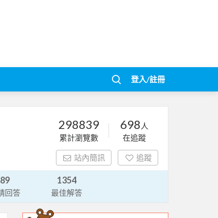
登入/註冊
298839
698
人
累計瀏覽數
在追蹤
站內簡訊
追蹤
89
1354
請回答
最佳解答