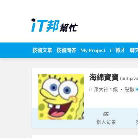
技術文章
技術問答
My Project
iT 徵才
聊
海綿寶寶
(antijava
iT邦大神 1 級 ‧ 點數
個人背景