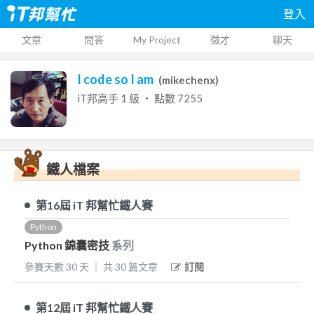
登入
文章
問答
My Project
徵才
聊天
I code so I am
(
mikechenx
)
iT邦高手
1
級 ‧ 點數
7255
鐵人檔案
第16屆
iT 邦幫忙鐵人賽
Python
Python 錦囊密技
系列
參賽天數
30
天
｜
共
30
篇文章
訂閱
第12屆
iT 邦幫忙鐵人賽