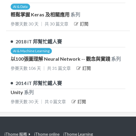
AI & Data
輕鬆掌握 Keras 及相關應用
系列
參賽天數
30
天
｜
共
30
篇文章
訂閱
2018
iT 邦幫忙鐵人賽
AI & Machine Learning
以100張圖理解 Neural Network -- 觀念與實踐
系列
參賽天數
106
天
｜
共
31
篇文章
訂閱
2014
iT 邦幫忙鐵人賽
Unity
系列
參賽天數
30
天
｜
共
0
篇文章
訂閱
iThome 服務
iThome online
iThome Learning