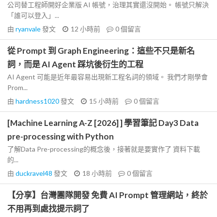
公司替工程師開好企業版 AI 帳號，治理其實還沒開始。 帳號只解決
「誰可以登入」...
由
ryanvale
發文
12 小時前
0
個留言
從 Prompt 到 Graph Engineering：這些不只是新名
詞，而是 AI Agent 踩坑後衍生的工程
AI Agent 可能是近年最容易出現新工程名詞的領域。 我們才剛學會
Prom...
由
hardness1020
發文
15 小時前
0
個留言
[Machine Learning A-Z [2026] ] 學習筆記 Day3 Data
pre-processing with Python
了解Data Pre-processing的概念後，接著就是要實作了 資料下載
的...
由
duckravel48
發文
18 小時前
0
個留言
【分享】台灣團隊開發 免費 AI Prompt 管理網站，終於
不用再到處找提示詞了