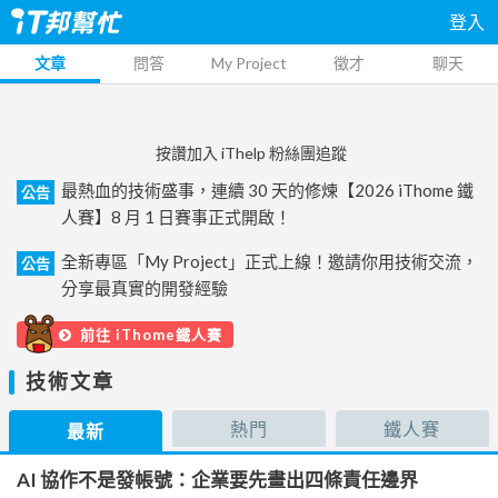
登入
文章
問答
My Project
徵才
聊天
按讚加入 iThelp 粉絲團追蹤
最熱血的技術盛事，連續 30 天的修煉【2026 iThome 鐵
公告
人賽】8 月 1 日賽事正式開啟！
全新專區「My Project」正式上線！邀請你用技術交流，
公告
分享最真實的開發經驗
前往 iThome鐵人賽
技術文章
熱門
鐵人賽
最新
AI 協作不是發帳號：企業要先畫出四條責任邊界