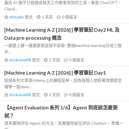
最近 AI 幾乎已經變成每天工作都會用到的工具。像是 ChatGPT、
Claud...
由
nlstudio
發文
1 天前
0
個留言
[Machine Learning A-Z [2026] ] 學習筆記 Day2 ML 及
Data pre-processing 概念
一邊要上課一邊還要寫這個不容易! 整個machine learning分成三個
步...
由
duckravel48
發文
2 天前
0
個留言
[Machine Learning A-Z [2026] ] 學習筆記 Day1
這個系列文章是Udemy上的課程延伸，因為我個人想趁著育嬰假空
檔學一點data...
由
duckravel48
發文
2 天前
0
個留言
【Agent Evaluation 系列 1/6】Agent 到底該怎麼測
試？
很多團隊評估 Agent 的方法，其實還停留在評估 Chatbot。 準備一