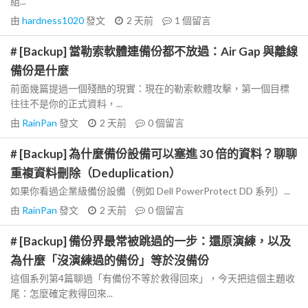
組...
由
hardness1020
發文
2 天前
1
個留言
# [Backup] 當勒索軟體連備份都不放過：Air Gap 與離線
備份是什麼
前面幾篇提過一個殘酷的現實：現在的勒索軟體攻擊，第一個目標
往往不是你的正式資料，...
由
RainPan
發文
2 天前
0
個留言
# [Backup] 為什麼備份設備可以塞進 30 倍的資料？聊聊
重複資料刪除（Deduplication）
如果你看過企業級備份設備（例如 Dell PowerProtect DD 系列）...
由
RainPan
發文
2 天前
0
個留言
# [Backup] 備份界最常被跳過的一步：還原演練，以及
為什麼「沒演練過的備份」等於沒備份
這個系列第4篇聊過「有備份不等於救得回來」，今天把這個主題收
尾：怎麼確定救得回來...