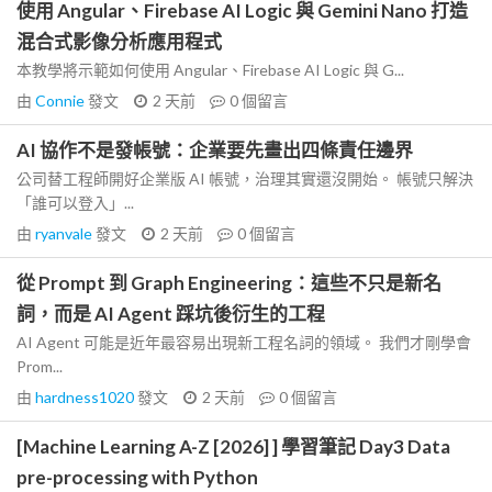
使用 Angular、Firebase AI Logic 與 Gemini Nano 打造
混合式影像分析應用程式
本教學將示範如何使用 Angular、Firebase AI Logic 與 G...
由
Connie
發文
2 天前
0
個留言
AI 協作不是發帳號：企業要先畫出四條責任邊界
公司替工程師開好企業版 AI 帳號，治理其實還沒開始。 帳號只解決
「誰可以登入」...
由
ryanvale
發文
2 天前
0
個留言
從 Prompt 到 Graph Engineering：這些不只是新名
詞，而是 AI Agent 踩坑後衍生的工程
AI Agent 可能是近年最容易出現新工程名詞的領域。 我們才剛學會
Prom...
由
hardness1020
發文
2 天前
0
個留言
[Machine Learning A-Z [2026] ] 學習筆記 Day3 Data
pre-processing with Python