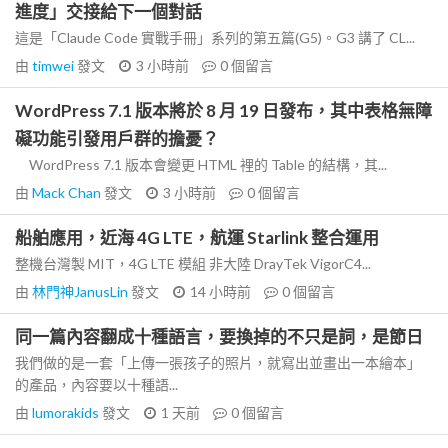
進度」交接給下一個對話
這是「Claude Code 實戰手冊」系列的第五篇(G5)。G3 講了 CL...
由
timwei
發文
3 小時前
0
個留言
WordPress 7.1 版本將於 8 月 19 日發布，其中表格無障
礙功能引發用戶群的擔憂？
WordPress 7.1 版本會變更 HTML 裡的 Table 的結構，其...
由
Mack Chan
發文
3 小時前
0
個留言
船舶應用，近海 4G LTE，航運 Starlink 整合運用
整機台灣製 MIT，4G LTE 模組 非大陸 DrayTek VigorC4...
由
林門神JanusLin
發文
14 小時前
0
個留言
同一篇內容翻成十種語言，要換掉的不只是詞，是節日
我們做的是一套「上傳一張孩子的照片，就寫出並畫出一本繪本」
的產品，內容要以十種語...
由
lumorakids
發文
1 天前
0
個留言