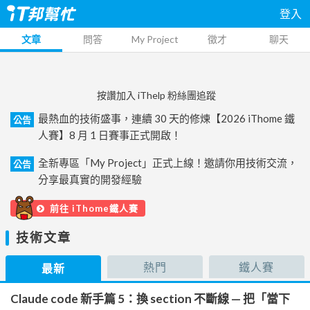
登入
文章
問答
My Project
徵才
聊天
按讚加入 iThelp 粉絲團追蹤
最熱血的技術盛事，連續 30 天的修煉【2026 iThome 鐵
公告
人賽】8 月 1 日賽事正式開啟！
全新專區「My Project」正式上線！邀請你用技術交流，
公告
分享最真實的開發經驗
前往 iThome鐵人賽
技術文章
熱門
鐵人賽
最新
Claude code 新手篇 5：換 section 不斷線 — 把「當下