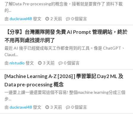
了解Data Pre-processing的概念後，接著就是要實作了 資料下載
的...
由
duckravel48
發文
2 天前
0
個留言
【分享】台灣團隊開發 免費 AI Prompt 管理網站，終於
不用再到處找提示詞了
最近 AI 幾乎已經變成每天工作都會用到的工具。像是 ChatGPT、
Claud...
由
nlstudio
發文
3 天前
0
個留言
[Machine Learning A-Z [2026] ] 學習筆記 Day2 ML 及
Data pre-processing 概念
一邊要上課一邊還要寫這個不容易! 整個machine learning分成三個
步...
由
duckravel48
發文
3 天前
0
個留言