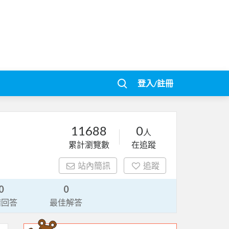
登入/註冊
11688
0
人
累計瀏覽數
在追蹤
站內簡訊
追蹤
0
0
請回答
最佳解答