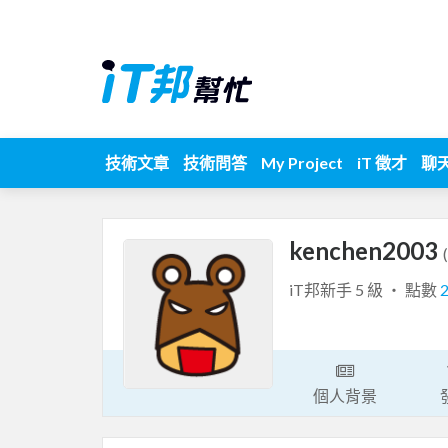
技術文章
技術問答
My Project
iT 徵才
聊
kenchen2003
iT邦新手 5 級 ‧ 點數
個人背景