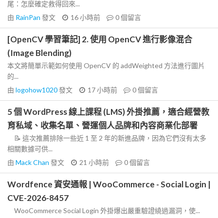
尾：怎麼確定救得回來...
由
RainPan
發文
16 小時前
0
個留言
[OpenCV 學習筆記] 2. 使用 OpenCV 進行影像混合
(Image Blending)
本文將簡單示範如何使用 OpenCV 的 addWeighted 方法進行圖片
的...
由
logohow1020
發文
17 小時前
0
個留言
5 個 WordPress 線上課程 (LMS) 外掛推薦，適合經營教
育私域、收集名單、營運個人品牌和內容商業化部署
📝 這次推薦排除一些近 1 至 2 年的新進品牌，因為它們沒有太多
相關數據可供...
由
Mack Chan
發文
21 小時前
0
個留言
Wordfence 資安通報 | WooCommerce - Social Login |
CVE-2026-8457
WooCommerce Social Login 外掛爆出嚴重驗證繞過漏洞，使...