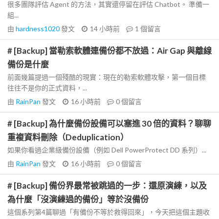
很多團隊評估 Agent 的方法，其實還停留在評估 Chatbot。 準備一
組...
由
hardness1020
發文
14 小時前
1
個留言
# [Backup] 當勒索軟體連備份都不放過：Air Gap 與離線
備份是什麼
前面幾篇提過一個殘酷的現實：現在的勒索軟體攻擊，第一個目標
往往不是你的正式資料，...
由
RainPan
發文
16 小時前
0
個留言
# [Backup] 為什麼備份設備可以塞進 30 倍的資料？聊聊
重複資料刪除（Deduplication）
如果你看過企業級備份設備（例如 Dell PowerProtect DD 系列）...
由
RainPan
發文
16 小時前
0
個留言
# [Backup] 備份界最常被跳過的一步：還原演練，以及
為什麼「沒演練過的備份」等於沒備份
這個系列第4篇聊過「有備份不等於救得回來」，今天把這個主題收