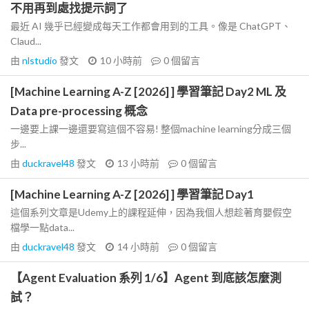
不用再到處找提示詞了
最近 AI 幾乎已經變成每天工作都會用到的工具。像是 ChatGPT、
Claud...
由
nlstudio
發文
10 小時前
0
個留言
[Machine Learning A-Z [2026] ] 學習筆記 Day2 ML 及
Data pre-processing 概念
一邊要上課一邊還要寫這個不容易! 整個machine learning分成三個
步...
由
duckravel48
發文
13 小時前
0
個留言
[Machine Learning A-Z [2026] ] 學習筆記 Day1
這個系列文章是Udemy上的課程延伸，因為我個人想趁著育嬰假空
檔學一點data...
由
duckravel48
發文
14 小時前
0
個留言
【Agent Evaluation 系列 1/6】Agent 到底該怎麼測
試？