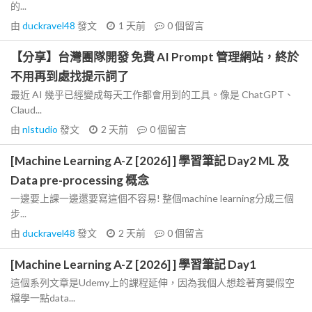
的...
由
duckravel48
發文
1 天前
0
個留言
【分享】台灣團隊開發 免費 AI Prompt 管理網站，終於
不用再到處找提示詞了
最近 AI 幾乎已經變成每天工作都會用到的工具。像是 ChatGPT、
Claud...
由
nlstudio
發文
2 天前
0
個留言
[Machine Learning A-Z [2026] ] 學習筆記 Day2 ML 及
Data pre-processing 概念
一邊要上課一邊還要寫這個不容易! 整個machine learning分成三個
步...
由
duckravel48
發文
2 天前
0
個留言
[Machine Learning A-Z [2026] ] 學習筆記 Day1
這個系列文章是Udemy上的課程延伸，因為我個人想趁著育嬰假空
檔學一點data...