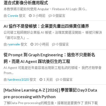
混合式影像分析應用程式
本教學將示範如何使用 Angular、Firebase AI Logic 與 G...
由
Connie
發文
3 小時前
0
個留言
AI 協作不是發帳號：企業要先畫出四條責任邊界
公司替工程師開好企業版 AI 帳號，治理其實還沒開始。 帳號只解決
「誰可以登入」...
由
ryanvale
發文
20 小時前
0
個留言
從 Prompt 到 Graph Engineering：這些不只是新名
詞，而是 AI Agent 踩坑後衍生的工程
AI Agent 可能是近年最容易出現新工程名詞的領域。 我們才剛學會
Prom...
由
hardness1020
發文
1 天前
0
個留言
[Machine Learning A-Z [2026] ] 學習筆記 Day3 Data
pre-processing with Python
了解Data Pre-processing的概念後，接著就是要實作了 資料下載