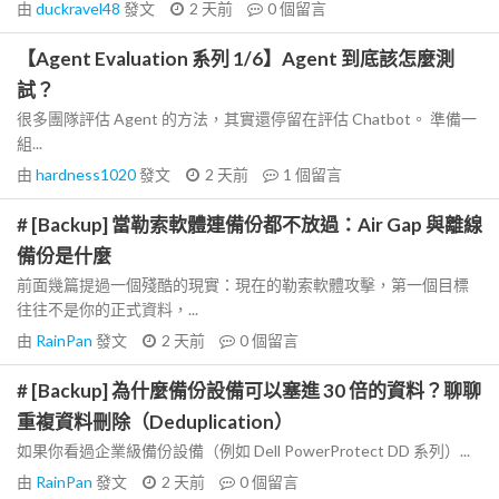
由
duckravel48
發文
2 天前
0
個留言
【Agent Evaluation 系列 1/6】Agent 到底該怎麼測
試？
很多團隊評估 Agent 的方法，其實還停留在評估 Chatbot。 準備一
組...
由
hardness1020
發文
2 天前
1
個留言
# [Backup] 當勒索軟體連備份都不放過：Air Gap 與離線
備份是什麼
前面幾篇提過一個殘酷的現實：現在的勒索軟體攻擊，第一個目標
往往不是你的正式資料，...
由
RainPan
發文
2 天前
0
個留言
# [Backup] 為什麼備份設備可以塞進 30 倍的資料？聊聊
重複資料刪除（Deduplication）
如果你看過企業級備份設備（例如 Dell PowerProtect DD 系列）...
由
RainPan
發文
2 天前
0
個留言