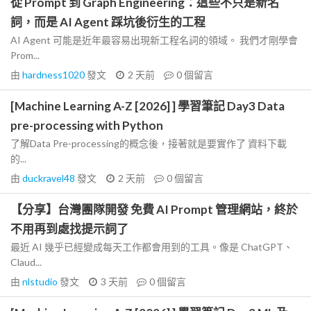
從 Prompt 到 Graph Engineering：這些不只是新名
詞，而是 AI Agent 踩坑後衍生的工程
AI Agent 可能是近年最容易出現新工程名詞的領域。 我們才剛學會
Prom...
由
hardness1020
發文
2 天前
0
個留言
[Machine Learning A-Z [2026] ] 學習筆記 Day3 Data
pre-processing with Python
了解Data Pre-processing的概念後，接著就是要實作了 資料下載
的...
由
duckravel48
發文
2 天前
0
個留言
【分享】台灣團隊開發 免費 AI Prompt 管理網站，終於
不用再到處找提示詞了
最近 AI 幾乎已經變成每天工作都會用到的工具。像是 ChatGPT、
Claud...
由
nlstudio
發文
3 天前
0
個留言