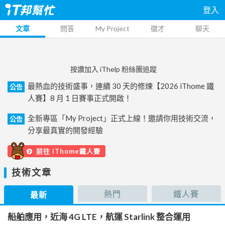
登入
文章
問答
My Project
徵才
聊天
按讚加入 iThelp 粉絲團追蹤
最熱血的技術盛事，連續 30 天的修煉【2026 iThome 鐵
公告
人賽】8 月 1 日賽事正式開啟！
全新專區「My Project」正式上線！邀請你用技術交流，
公告
分享最真實的開發經驗
前往 iThome鐵人賽
技術文章
熱門
鐵人賽
最新
船舶應用，近海 4G LTE，航運 Starlink 整合運用