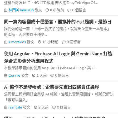
整機台灣製 MIT，4G LTE 模組 非大陸 DrayTek VigorC4...
由
林門神JanusLin
發文
8 小時前
0
個留言
同一篇內容翻成十種語言，要換掉的不只是詞，是節日
我們做的是一套「上傳一張孩子的照片，就寫出並畫出一本繪本」
的產品，內容要以十種語...
由
lumorakids
發文
18 小時前
0
個留言
使用 Angular、Firebase AI Logic 與 Gemini Nano 打造
混合式影像分析應用程式
本教學將示範如何使用 Angular、Firebase AI Logic 與 G...
由
Connie
發文
1 天前
0
個留言
AI 協作不是發帳號：企業要先畫出四條責任邊界
公司替工程師開好企業版 AI 帳號，治理其實還沒開始。 帳號只解決
「誰可以登入」...
由
ryanvale
發文
2 天前
0
個留言