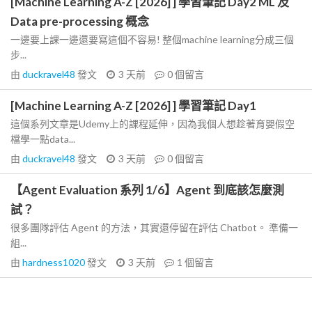
[Machine Learning A-Z [2026] ] 學習筆記 Day2 ML 及
Data pre-processing 概念
一邊要上課一邊還要寫這個不容易! 整個machine learning分成三個
步...
由
duckravel48
發文
3 天前
0
個留言
[Machine Learning A-Z [2026] ] 學習筆記 Day1
這個系列文章是Udemy上的課程延伸，因為我個人想趁著育嬰假空
檔學一點data...
由
duckravel48
發文
3 天前
0
個留言
【Agent Evaluation 系列 1/6】Agent 到底該怎麼測
試？
很多團隊評估 Agent 的方法，其實還停留在評估 Chatbot。 準備一
組...
由
hardness1020
發文
3 天前
1
個留言