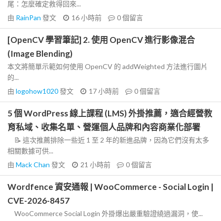
尾：怎麼確定救得回來...
由
RainPan
發文
16 小時前
0
個留言
[OpenCV 學習筆記] 2. 使用 OpenCV 進行影像混合
(Image Blending)
本文將簡單示範如何使用 OpenCV 的 addWeighted 方法進行圖片
的...
由
logohow1020
發文
17 小時前
0
個留言
5 個 WordPress 線上課程 (LMS) 外掛推薦，適合經營教
育私域、收集名單、營運個人品牌和內容商業化部署
📝 這次推薦排除一些近 1 至 2 年的新進品牌，因為它們沒有太多
相關數據可供...
由
Mack Chan
發文
21 小時前
0
個留言
Wordfence 資安通報 | WooCommerce - Social Login |
CVE-2026-8457
WooCommerce Social Login 外掛爆出嚴重驗證繞過漏洞，使...