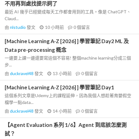
不用再到處找提示詞了
最近 AI 幾乎已經變成每天工作都會用到的工具。像是 ChatGPT、
Claud...
由
nlstudio
發文
10 小時前
0
個留言
[Machine Learning A-Z [2026] ] 學習筆記 Day2 ML 及
Data pre-processing 概念
一邊要上課一邊還要寫這個不容易! 整個machine learning分成三個
步...
由
duckravel48
發文
13 小時前
0
個留言
[Machine Learning A-Z [2026] ] 學習筆記 Day1
這個系列文章是Udemy上的課程延伸，因為我個人想趁著育嬰假空
檔學一點data...
由
duckravel48
發文
14 小時前
0
個留言
【Agent Evaluation 系列 1/6】Agent 到底該怎麼測
試？