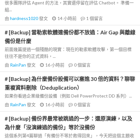
很多團隊評估 Agent 的方法，其實還停留在評估 Chatbot。 準備一
組...
由
hardness1020
發文
14 小時前
1
個留言
# [Backup] 當勒索軟體連備份都不放過：Air Gap 與離線
備份是什麼
前面幾篇提過一個殘酷的現實：現在的勒索軟體攻擊，第一個目標
往往不是你的正式資料，...
由
RainPan
發文
16 小時前
0
個留言
# [Backup] 為什麼備份設備可以塞進 30 倍的資料？聊聊
重複資料刪除（Deduplication）
如果你看過企業級備份設備（例如 Dell PowerProtect DD 系列）...
由
RainPan
發文
16 小時前
0
個留言
# [Backup] 備份界最常被跳過的一步：還原演練，以及
為什麼「沒演練過的備份」等於沒備份
這個系列第4篇聊過「有備份不等於救得回來」，今天把這個主題收