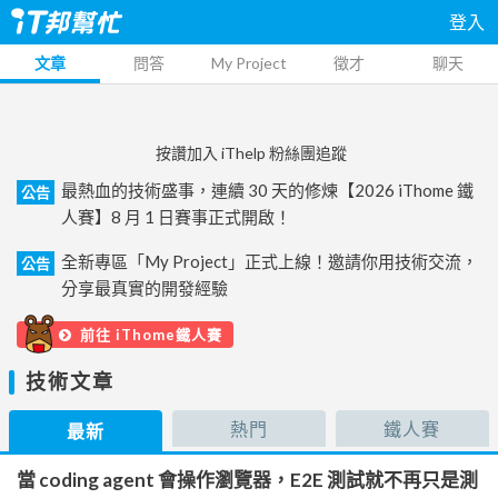
登入
文章
問答
My Project
徵才
聊天
按讚加入 iThelp 粉絲團追蹤
最熱血的技術盛事，連續 30 天的修煉【2026 iThome 鐵
公告
人賽】8 月 1 日賽事正式開啟！
全新專區「My Project」正式上線！邀請你用技術交流，
公告
分享最真實的開發經驗
前往 iThome鐵人賽
技術文章
熱門
鐵人賽
最新
當 coding agent 會操作瀏覽器，E2E 測試就不再只是測