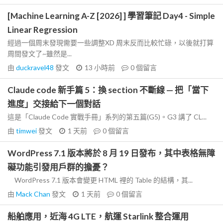
[Machine Learning A-Z [2026] ] 學習筆記 Day4 - Simple
Linear Regression
經過一個周末發現需要一些調整XD 周末反而比較忙碌，以後就打算
周間發文了~雖然是...
由
duckravel48
發文
13 小時前
0
個留言
Claude code 新手篇 5：換 section 不斷線 — 把「當下
進度」交接給下一個對話
這是「Claude Code 實戰手冊」系列的第五篇(G5)。G3 講了 CL...
由
timwei
發文
1 天前
0
個留言
WordPress 7.1 版本將於 8 月 19 日發布，其中表格無障
礙功能引發用戶群的擔憂？
WordPress 7.1 版本會變更 HTML 裡的 Table 的結構，其...
由
Mack Chan
發文
1 天前
0
個留言
船舶應用，近海 4G LTE，航運 Starlink 整合運用