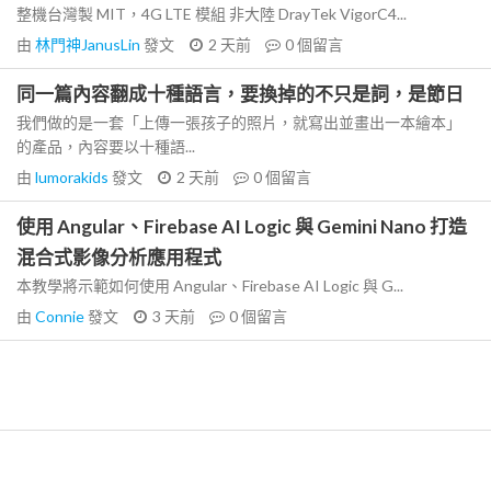
整機台灣製 MIT，4G LTE 模組 非大陸 DrayTek VigorC4...
由
林門神JanusLin
發文
2 天前
0
個留言
同一篇內容翻成十種語言，要換掉的不只是詞，是節日
我們做的是一套「上傳一張孩子的照片，就寫出並畫出一本繪本」
的產品，內容要以十種語...
由
lumorakids
發文
2 天前
0
個留言
使用 Angular、Firebase AI Logic 與 Gemini Nano 打造
混合式影像分析應用程式
本教學將示範如何使用 Angular、Firebase AI Logic 與 G...
由
Connie
發文
3 天前
0
個留言