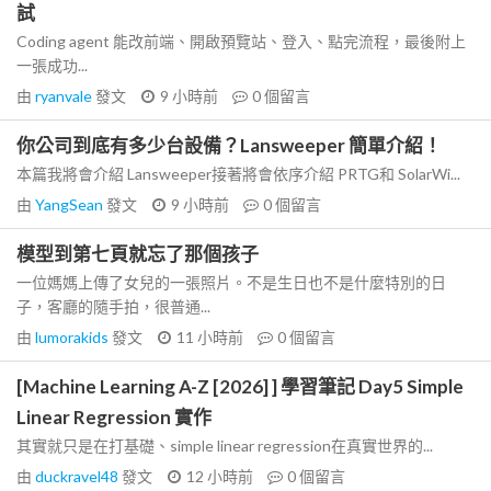
試
Coding agent 能改前端、開啟預覽站、登入、點完流程，最後附上
一張成功...
由
ryanvale
發文
9 小時前
0
個留言
你公司到底有多少台設備？Lansweeper 簡單介紹！
本篇我將會介紹 Lansweeper接著將會依序介紹 PRTG和 SolarWi...
由
YangSean
發文
9 小時前
0
個留言
模型到第七頁就忘了那個孩子
一位媽媽上傳了女兒的一張照片。不是生日也不是什麼特別的日
子，客廳的隨手拍，很普通...
由
lumorakids
發文
11 小時前
0
個留言
[Machine Learning A-Z [2026] ] 學習筆記 Day5 Simple
Linear Regression 實作
其實就只是在打基礎、simple linear regression在真實世界的...
由
duckravel48
發文
12 小時前
0
個留言