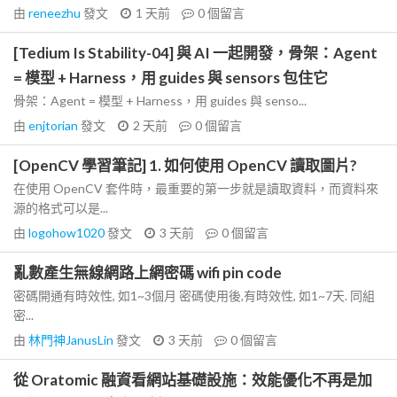
由
reneezhu
發文
1 天前
0
個留言
[Tedium Is Stability-04] 與 AI 一起開發，骨架：Agent
= 模型 + Harness，用 guides 與 sensors 包住它
骨架：Agent = 模型 + Harness，用 guides 與 senso...
由
enjtorian
發文
2 天前
0
個留言
[OpenCV 學習筆記] 1. 如何使用 OpenCV 讀取圖片?
在使用 OpenCV 套件時，最重要的第一步就是讀取資料，而資料來
源的格式可以是...
由
logohow1020
發文
3 天前
0
個留言
亂數產生無線網路上網密碼 wifi pin code
密碼開通有時效性, 如1~3個月 密碼使用後,有時效性, 如1~7天. 同組
密...
由
林門神JanusLin
發文
3 天前
0
個留言
從 Oratomic 融資看網站基礎設施：效能優化不再是加