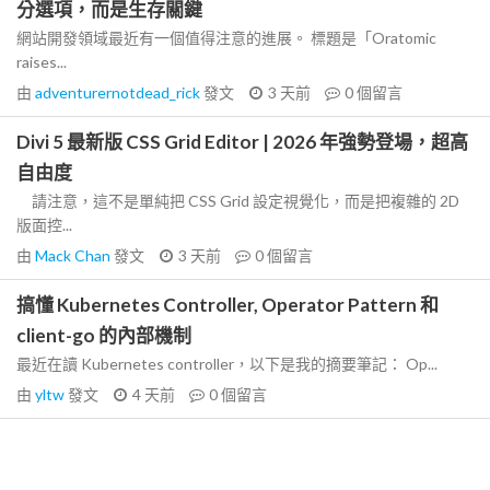
分選項，而是生存關鍵
網站開發領域最近有一個值得注意的進展。 標題是「Oratomic
raises...
由
adventurernotdead_rick
發文
3 天前
0
個留言
Divi 5 最新版 CSS Grid Editor | 2026 年強勢登場，超高
自由度
請注意，這不是單純把 CSS Grid 設定視覺化，而是把複雜的 2D
版面控...
由
Mack Chan
發文
3 天前
0
個留言
搞懂 Kubernetes Controller, Operator Pattern 和
client-go 的內部機制
最近在讀 Kubernetes controller，以下是我的摘要筆記： Op...
由
yltw
發文
4 天前
0
個留言