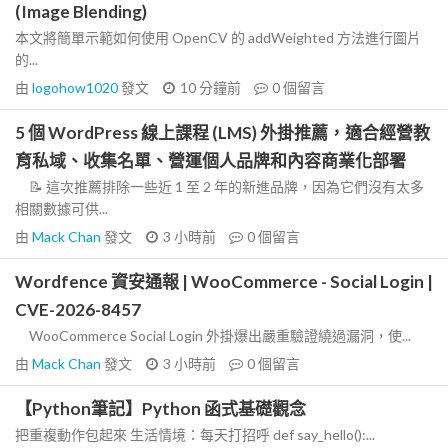
(Image Blending)
本文將簡單示範如何使用 OpenCV 的 addWeighted 方法進行圖片
的...
由
logohow1020
發文
10 分鐘前
0
個留言
5 個 WordPress 線上課程 (LMS) 外掛推薦，適合經營教
育私域、收集名單、營運個人品牌和內容商業化部署
📝 這次推薦排除一些近 1 至 2 年的新進品牌，因為它們沒有太多
相關數據可供...
由
Mack Chan
發文
3 小時前
0
個留言
Wordfence 資安通報 | WooCommerce - Social Login |
CVE-2026-8457
WooCommerce Social Login 外掛爆出嚴重驗證繞過漏洞，使...
由
Mack Chan
發文
3 小時前
0
個留言
【Python筆記】Python 函式基礎觀念
把重複動作包起來 生活情境：每天打招呼 def say_hello():...