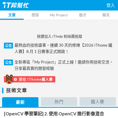
登入
文章
問答
My Project
徵才
聊天
按讚加入 iThelp 粉絲團追蹤
最熱血的技術盛事，連續 30 天的修煉【2026 iThome 鐵
公告
人賽】8 月 1 日賽事正式開啟！
全新專區「My Project」正式上線！邀請你用技術交流，
公告
分享最真實的開發經驗
前往 iThome鐵人賽
技術文章
熱門
鐵人賽
最新
[OpenCV 學習筆記] 2. 使用 OpenCV 進行影像混合