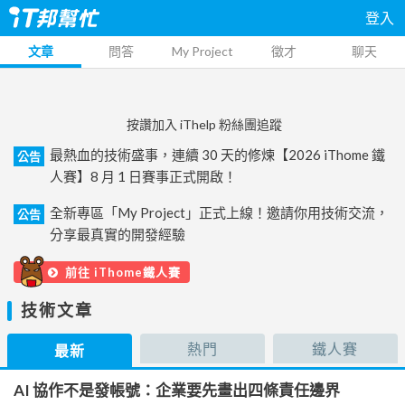
登入
文章
問答
My Project
徵才
聊天
按讚加入 iThelp 粉絲團追蹤
最熱血的技術盛事，連續 30 天的修煉【2026 iThome 鐵
公告
人賽】8 月 1 日賽事正式開啟！
全新專區「My Project」正式上線！邀請你用技術交流，
公告
分享最真實的開發經驗
前往 iThome鐵人賽
技術文章
熱門
鐵人賽
最新
AI 協作不是發帳號：企業要先畫出四條責任邊界