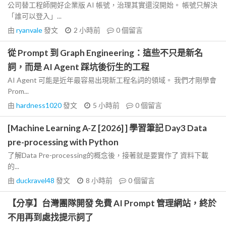
公司替工程師開好企業版 AI 帳號，治理其實還沒開始。 帳號只解決
「誰可以登入」...
由
ryanvale
發文
2 小時前
0
個留言
從 Prompt 到 Graph Engineering：這些不只是新名
詞，而是 AI Agent 踩坑後衍生的工程
AI Agent 可能是近年最容易出現新工程名詞的領域。 我們才剛學會
Prom...
由
hardness1020
發文
5 小時前
0
個留言
[Machine Learning A-Z [2026] ] 學習筆記 Day3 Data
pre-processing with Python
了解Data Pre-processing的概念後，接著就是要實作了 資料下載
的...
由
duckravel48
發文
8 小時前
0
個留言
【分享】台灣團隊開發 免費 AI Prompt 管理網站，終於
不用再到處找提示詞了