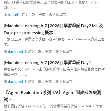
最近 AI 幾乎已經變成每天工作都會用到的工具。像是 ChatGPT、
Claud...
由
nlstudio
發文
1 天前
0
個留言
[Machine Learning A-Z [2026] ] 學習筆記 Day2 ML 及
Data pre-processing 概念
一邊要上課一邊還要寫這個不容易! 整個machine learning分成三個
步...
由
duckravel48
發文
1 天前
0
個留言
[Machine Learning A-Z [2026] ] 學習筆記 Day1
這個系列文章是Udemy上的課程延伸，因為我個人想趁著育嬰假空
檔學一點data...
由
duckravel48
發文
1 天前
0
個留言
【Agent Evaluation 系列 1/6】Agent 到底該怎麼測
試？
很多團隊評估 Agent 的方法，其實還停留在評估 Chatbot。 準備一