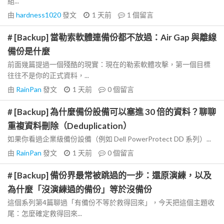
組...
由
hardness1020
發文
1 天前
1
個留言
# [Backup] 當勒索軟體連備份都不放過：Air Gap 與離線
備份是什麼
前面幾篇提過一個殘酷的現實：現在的勒索軟體攻擊，第一個目標
往往不是你的正式資料，...
由
RainPan
發文
1 天前
0
個留言
# [Backup] 為什麼備份設備可以塞進 30 倍的資料？聊聊
重複資料刪除（Deduplication）
如果你看過企業級備份設備（例如 Dell PowerProtect DD 系列）...
由
RainPan
發文
1 天前
0
個留言
# [Backup] 備份界最常被跳過的一步：還原演練，以及
為什麼「沒演練過的備份」等於沒備份
這個系列第4篇聊過「有備份不等於救得回來」，今天把這個主題收
尾：怎麼確定救得回來...