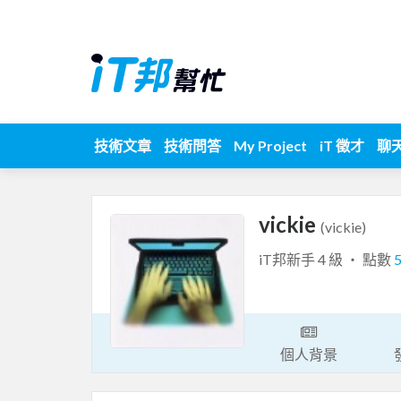
技術文章
技術問答
My Project
iT 徵才
聊
vickie
(vickie)
iT邦新手 4 級 ‧ 點數
個人背景