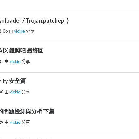
wnloader / Trojan.patchep! )
2-06
由
vickie
分享
張 AIX 證照吧 最終回
01
由
vickie
分享
urity 安全篇
30
由
vickie
分享
軟體的問題檢測與分析 下集
29
由
vickie
分享