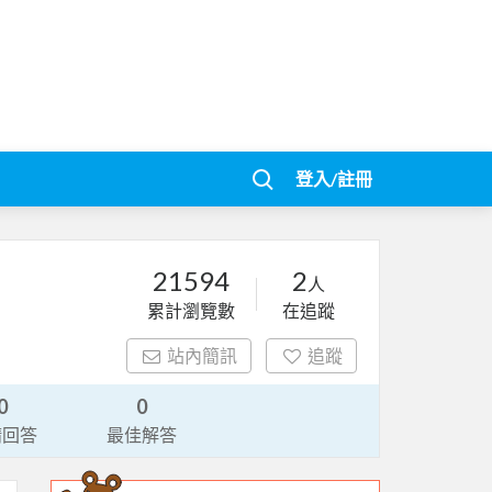
登入/註冊
21594
2
人
累計瀏覽數
在追蹤
站內簡訊
追蹤
0
0
請回答
最佳解答