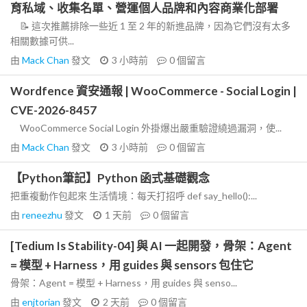
育私域、收集名單、營運個人品牌和內容商業化部署
📝 這次推薦排除一些近 1 至 2 年的新進品牌，因為它們沒有太多
相關數據可供...
由
Mack Chan
發文
3 小時前
0
個留言
Wordfence 資安通報 | WooCommerce - Social Login |
CVE-2026-8457
WooCommerce Social Login 外掛爆出嚴重驗證繞過漏洞，使...
由
Mack Chan
發文
3 小時前
0
個留言
【Python筆記】Python 函式基礎觀念
把重複動作包起來 生活情境：每天打招呼 def say_hello():...
由
reneezhu
發文
1 天前
0
個留言
[Tedium Is Stability-04] 與 AI 一起開發，骨架：Agent
= 模型 + Harness，用 guides 與 sensors 包住它
骨架：Agent = 模型 + Harness，用 guides 與 senso...
由
enjtorian
發文
2 天前
0
個留言