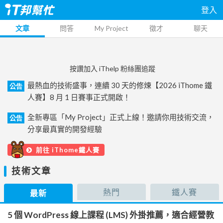
登入
文章
問答
My Project
徵才
聊天
按讚加入 iThelp 粉絲團追蹤
最熱血的技術盛事，連續 30 天的修煉【2026 iThome 鐵
公告
人賽】8 月 1 日賽事正式開啟！
全新專區「My Project」正式上線！邀請你用技術交流，
公告
分享最真實的開發經驗
前往 iThome鐵人賽
技術文章
熱門
鐵人賽
最新
5 個 WordPress 線上課程 (LMS) 外掛推薦，適合經營教