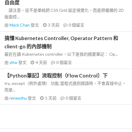
自由度
請注意，這不是單純把 CSS Grid 設定視覺化，而是把複雜的 2D
版面控...
由
Mack Chan
發文
3 天前
0
個留言
搞懂 Kubernetes Controller, Operator Pattern 和
client-go 的內部機制
最近在讀 Kubernetes controller，以下是我的摘要筆記： Op...
由
yltw
發文
4 天前
0
個留言
【Python筆記】流程控制（Flow Control）下
try...except（例外處理） 功能:當程式遇到錯誤時，不會直接中止，
而是...
由
reneezhu
發文
5 天前
0
個留言