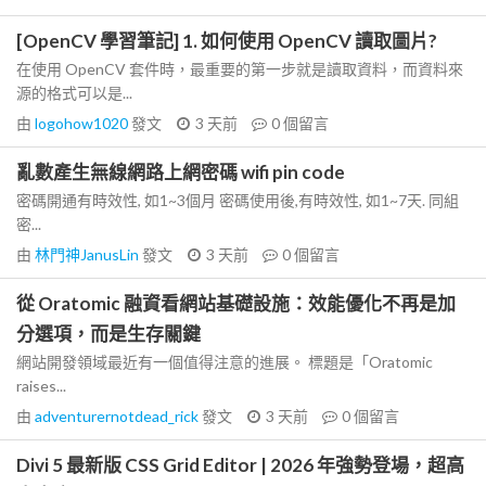
[OpenCV 學習筆記] 1. 如何使用 OpenCV 讀取圖片?
在使用 OpenCV 套件時，最重要的第一步就是讀取資料，而資料來
源的格式可以是...
由
logohow1020
發文
3 天前
0
個留言
亂數產生無線網路上網密碼 wifi pin code
密碼開通有時效性, 如1~3個月 密碼使用後,有時效性, 如1~7天. 同組
密...
由
林門神JanusLin
發文
3 天前
0
個留言
從 Oratomic 融資看網站基礎設施：效能優化不再是加
分選項，而是生存關鍵
網站開發領域最近有一個值得注意的進展。 標題是「Oratomic
raises...
由
adventurernotdead_rick
發文
3 天前
0
個留言
Divi 5 最新版 CSS Grid Editor | 2026 年強勢登場，超高