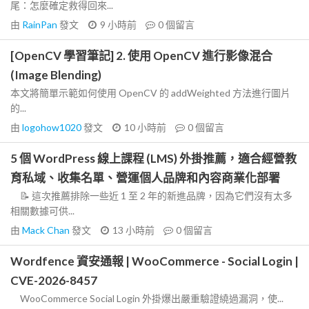
尾：怎麼確定救得回來...
由
RainPan
發文
9 小時前
0
個留言
[OpenCV 學習筆記] 2. 使用 OpenCV 進行影像混合
(Image Blending)
本文將簡單示範如何使用 OpenCV 的 addWeighted 方法進行圖片
的...
由
logohow1020
發文
10 小時前
0
個留言
5 個 WordPress 線上課程 (LMS) 外掛推薦，適合經營教
育私域、收集名單、營運個人品牌和內容商業化部署
📝 這次推薦排除一些近 1 至 2 年的新進品牌，因為它們沒有太多
相關數據可供...
由
Mack Chan
發文
13 小時前
0
個留言
Wordfence 資安通報 | WooCommerce - Social Login |
CVE-2026-8457
WooCommerce Social Login 外掛爆出嚴重驗證繞過漏洞，使...