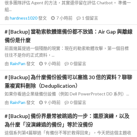
很多團隊評估 Agent 的方法，其實還停留在評估 Chatbot。 準備一
組...
由
hardness1020
發文
7 小時前
1
個留言
# [Backup] 當勒索軟體連備份都不放過：Air Gap 與離線
備份是什麼
前面幾篇提過一個殘酷的現實：現在的勒索軟體攻擊，第一個目標
往往不是你的正式資料，...
由
RainPan
發文
9 小時前
0
個留言
# [Backup] 為什麼備份設備可以塞進 30 倍的資料？聊聊
重複資料刪除（Deduplication）
如果你看過企業級備份設備（例如 Dell PowerProtect DD 系列）...
由
RainPan
發文
9 小時前
0
個留言
# [Backup] 備份界最常被跳過的一步：還原演練，以及
為什麼「沒演練過的備份」等於沒備份
這個系列第4篇聊過「有備份不等於救得回來」，今天把這個主題收