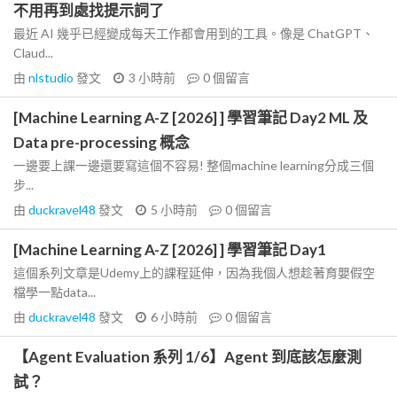
不用再到處找提示詞了
最近 AI 幾乎已經變成每天工作都會用到的工具。像是 ChatGPT、
Claud...
由
nlstudio
發文
3 小時前
0
個留言
[Machine Learning A-Z [2026] ] 學習筆記 Day2 ML 及
Data pre-processing 概念
一邊要上課一邊還要寫這個不容易! 整個machine learning分成三個
步...
由
duckravel48
發文
5 小時前
0
個留言
[Machine Learning A-Z [2026] ] 學習筆記 Day1
這個系列文章是Udemy上的課程延伸，因為我個人想趁著育嬰假空
檔學一點data...
由
duckravel48
發文
6 小時前
0
個留言
【Agent Evaluation 系列 1/6】Agent 到底該怎麼測
試？