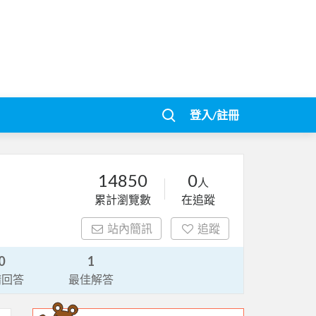
登入/註冊
14850
0
人
累計瀏覽數
在追蹤
站內簡訊
追蹤
0
1
請回答
最佳解答