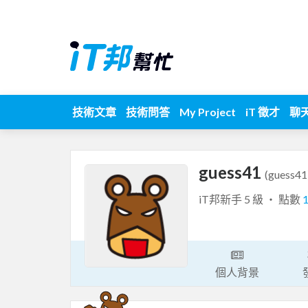
技術文章
技術問答
My Project
iT 徵才
聊
guess41
(guess41
iT邦新手 5 級 ‧ 點數
個人背景