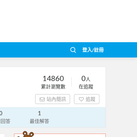
登入/註冊
14860
0
人
累計瀏覽數
在追蹤
站內簡訊
追蹤
0
1
請回答
最佳解答