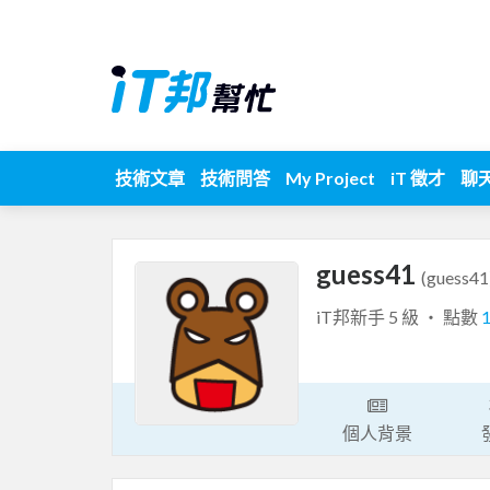
技術文章
技術問答
My Project
iT 徵才
聊
guess41
(guess41
iT邦新手 5 級 ‧ 點數
個人背景