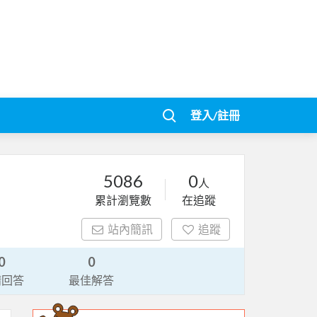
登入/註冊
5086
0
人
累計瀏覽數
在追蹤
站內簡訊
追蹤
0
0
請回答
最佳解答