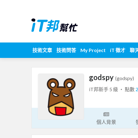
技術文章
技術問答
My Project
iT 徵才
聊
godspy
(godspy)
iT邦新手 5 級 ‧ 點數
個人背景