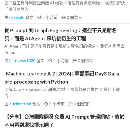
公司替工程師開好企業版 AI 帳號，治理其實還沒開始。 帳號只解決
「誰可以登入」...
由
ryanvale
發文
2 小時前
0
個留言
從 Prompt 到 Graph Engineering：這些不只是新名
詞，而是 AI Agent 踩坑後衍生的工程
AI Agent 可能是近年最容易出現新工程名詞的領域。 我們才剛學會
Prom...
由
hardness1020
發文
4 小時前
0
個留言
[Machine Learning A-Z [2026] ] 學習筆記 Day3 Data
pre-processing with Python
了解Data Pre-processing的概念後，接著就是要實作了 資料下載
的...
由
duckravel48
發文
8 小時前
0
個留言
【分享】台灣團隊開發 免費 AI Prompt 管理網站，終於
不用再到處找提示詞了