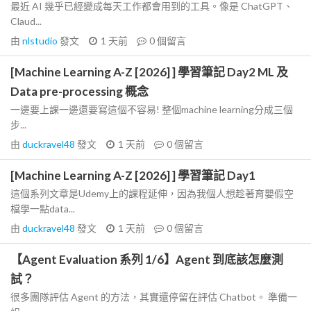
最近 AI 幾乎已經變成每天工作都會用到的工具。像是 ChatGPT、
Claud...
由
nlstudio
發文
1 天前
0
個留言
[Machine Learning A-Z [2026] ] 學習筆記 Day2 ML 及
Data pre-processing 概念
一邊要上課一邊還要寫這個不容易! 整個machine learning分成三個
步...
由
duckravel48
發文
1 天前
0
個留言
[Machine Learning A-Z [2026] ] 學習筆記 Day1
這個系列文章是Udemy上的課程延伸，因為我個人想趁著育嬰假空
檔學一點data...
由
duckravel48
發文
1 天前
0
個留言
【Agent Evaluation 系列 1/6】Agent 到底該怎麼測
試？
很多團隊評估 Agent 的方法，其實還停留在評估 Chatbot。 準備一