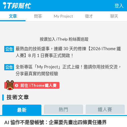
登入
文章
問答
My Project
徵才
聊天
按讚加入 iThelp 粉絲團追蹤
最熱血的技術盛事，連續 30 天的修煉【2026 iThome 鐵
公告
人賽】8 月 1 日賽事正式開啟！
全新專區「My Project」正式上線！邀請你用技術交流，
公告
分享最真實的開發經驗
前往 iThome鐵人賽
技術文章
熱門
鐵人賽
最新
AI 協作不是發帳號：企業要先畫出四條責任邊界