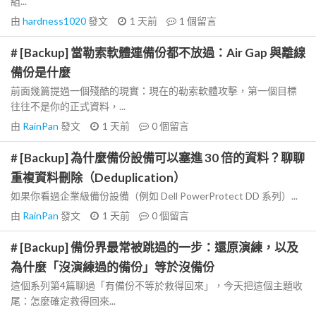
組...
由
hardness1020
發文
1 天前
1
個留言
# [Backup] 當勒索軟體連備份都不放過：Air Gap 與離線
備份是什麼
前面幾篇提過一個殘酷的現實：現在的勒索軟體攻擊，第一個目標
往往不是你的正式資料，...
由
RainPan
發文
1 天前
0
個留言
# [Backup] 為什麼備份設備可以塞進 30 倍的資料？聊聊
重複資料刪除（Deduplication）
如果你看過企業級備份設備（例如 Dell PowerProtect DD 系列）...
由
RainPan
發文
1 天前
0
個留言
# [Backup] 備份界最常被跳過的一步：還原演練，以及
為什麼「沒演練過的備份」等於沒備份
這個系列第4篇聊過「有備份不等於救得回來」，今天把這個主題收
尾：怎麼確定救得回來...