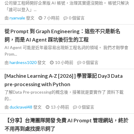
公司替工程師開好企業版 AI 帳號，治理其實還沒開始。 帳號只解決
「誰可以登入」...
由
ryanvale
發文
7 小時前
0
個留言
從 Prompt 到 Graph Engineering：這些不只是新名
詞，而是 AI Agent 踩坑後衍生的工程
AI Agent 可能是近年最容易出現新工程名詞的領域。 我們才剛學會
Prom...
由
hardness1020
發文
10 小時前
0
個留言
[Machine Learning A-Z [2026] ] 學習筆記 Day3 Data
pre-processing with Python
了解Data Pre-processing的概念後，接著就是要實作了 資料下載
的...
由
duckravel48
發文
13 小時前
0
個留言
【分享】台灣團隊開發 免費 AI Prompt 管理網站，終於
不用再到處找提示詞了