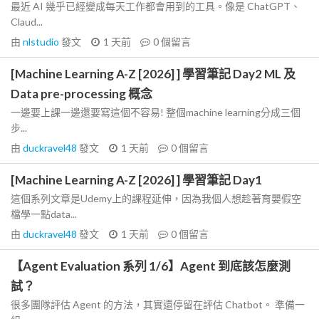
最近 AI 幾乎已經變成每天工作都會用到的工具。像是 ChatGPT、
Claud...
由
nlstudio
發文
1 天前
0
個留言
[Machine Learning A-Z [2026] ] 學習筆記 Day2 ML 及
Data pre-processing 概念
一邊要上課一邊還要寫這個不容易! 整個machine learning分成三個
步...
由
duckravel48
發文
1 天前
0
個留言
[Machine Learning A-Z [2026] ] 學習筆記 Day1
這個系列文章是Udemy上的課程延伸，因為我個人想趁著育嬰假空
檔學一點data...
由
duckravel48
發文
1 天前
0
個留言
【Agent Evaluation 系列 1/6】Agent 到底該怎麼測
試？
很多團隊評估 Agent 的方法，其實還停留在評估 Chatbot。 準備一