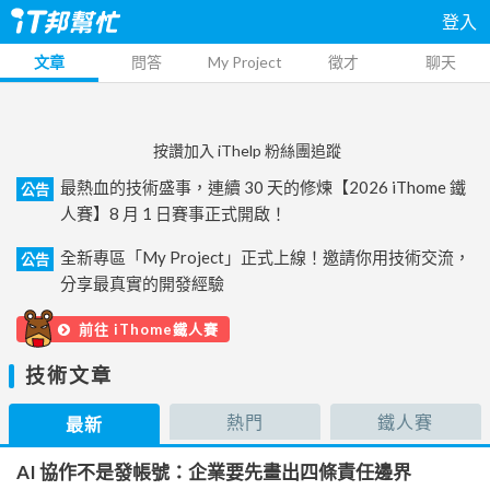
登入
文章
問答
My Project
徵才
聊天
按讚加入 iThelp 粉絲團追蹤
最熱血的技術盛事，連續 30 天的修煉【2026 iThome 鐵
公告
人賽】8 月 1 日賽事正式開啟！
全新專區「My Project」正式上線！邀請你用技術交流，
公告
分享最真實的開發經驗
前往 iThome鐵人賽
技術文章
熱門
鐵人賽
最新
AI 協作不是發帳號：企業要先畫出四條責任邊界