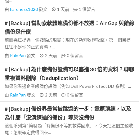
組...
由
hardness1020
發文
1 天前
1
個留言
# [Backup] 當勒索軟體連備份都不放過：Air Gap 與離線
備份是什麼
前面幾篇提過一個殘酷的現實：現在的勒索軟體攻擊，第一個目標
往往不是你的正式資料，...
由
RainPan
發文
2 天前
0
個留言
# [Backup] 為什麼備份設備可以塞進 30 倍的資料？聊聊
重複資料刪除（Deduplication）
如果你看過企業級備份設備（例如 Dell PowerProtect DD 系列）...
由
RainPan
發文
2 天前
0
個留言
# [Backup] 備份界最常被跳過的一步：還原演練，以及
為什麼「沒演練過的備份」等於沒備份
這個系列第4篇聊過「有備份不等於救得回來」，今天把這個主題收
尾：怎麼確定救得回來...