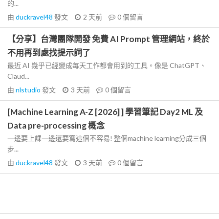
的...
由
duckravel48
發文
2 天前
0
個留言
【分享】台灣團隊開發 免費 AI Prompt 管理網站，終於
不用再到處找提示詞了
最近 AI 幾乎已經變成每天工作都會用到的工具。像是 ChatGPT、
Claud...
由
nlstudio
發文
3 天前
0
個留言
[Machine Learning A-Z [2026] ] 學習筆記 Day2 ML 及
Data pre-processing 概念
一邊要上課一邊還要寫這個不容易! 整個machine learning分成三個
步...
由
duckravel48
發文
3 天前
0
個留言