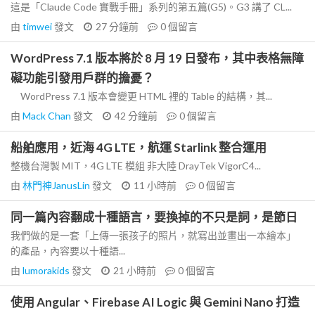
這是「Claude Code 實戰手冊」系列的第五篇(G5)。G3 講了 CL...
由
timwei
發文
27 分鐘前
0
個留言
WordPress 7.1 版本將於 8 月 19 日發布，其中表格無障
礙功能引發用戶群的擔憂？
WordPress 7.1 版本會變更 HTML 裡的 Table 的結構，其...
由
Mack Chan
發文
42 分鐘前
0
個留言
船舶應用，近海 4G LTE，航運 Starlink 整合運用
整機台灣製 MIT，4G LTE 模組 非大陸 DrayTek VigorC4...
由
林門神JanusLin
發文
11 小時前
0
個留言
同一篇內容翻成十種語言，要換掉的不只是詞，是節日
我們做的是一套「上傳一張孩子的照片，就寫出並畫出一本繪本」
的產品，內容要以十種語...
由
lumorakids
發文
21 小時前
0
個留言
使用 Angular、Firebase AI Logic 與 Gemini Nano 打造