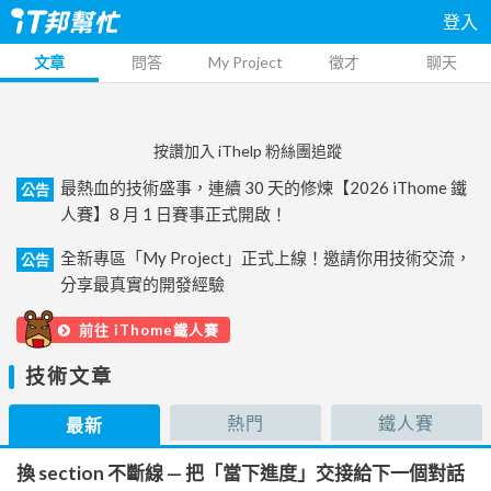
登入
文章
問答
My Project
徵才
聊天
按讚加入 iThelp 粉絲團追蹤
最熱血的技術盛事，連續 30 天的修煉【2026 iThome 鐵
公告
人賽】8 月 1 日賽事正式開啟！
全新專區「My Project」正式上線！邀請你用技術交流，
公告
分享最真實的開發經驗
前往 iThome鐵人賽
技術文章
熱門
鐵人賽
最新
換 section 不斷線 — 把「當下進度」交接給下一個對話