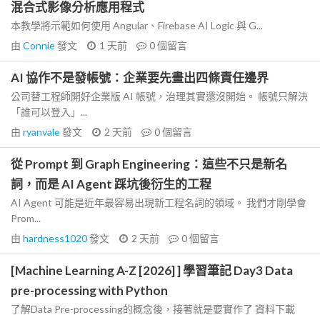
混合式影像分析應用程式
本教學將示範如何使用 Angular、Firebase AI Logic 與 G...
由
Connie
發文
1 天前
0
個留言
AI 協作不是發帳號：企業要先畫出四條責任邊界
公司替工程師開好企業版 AI 帳號，治理其實還沒開始。 帳號只解決
「誰可以登入」...
由
ryanvale
發文
2 天前
0
個留言
從 Prompt 到 Graph Engineering：這些不只是新名
詞，而是 AI Agent 踩坑後衍生的工程
AI Agent 可能是近年最容易出現新工程名詞的領域。 我們才剛學會
Prom...
由
hardness1020
發文
2 天前
0
個留言
[Machine Learning A-Z [2026] ] 學習筆記 Day3 Data
pre-processing with Python
了解Data Pre-processing的概念後，接著就是要實作了 資料下載