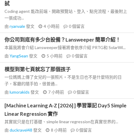
試
Coding agent 能改前端、開啟預覽站、登入、點完流程，最後附上
一張成功...
由
ryanvale
發文
4 小時前
0
個留言
你公司到底有多少台設備？Lansweeper 簡單介紹！
本篇我將會介紹 Lansweeper接著將會依序介紹 PRTG和 SolarWi...
由
YangSean
發文
5 小時前
0
個留言
模型到第七頁就忘了那個孩子
一位媽媽上傳了女兒的一張照片。不是生日也不是什麼特別的日
子，客廳的隨手拍，很普通...
由
lumorakids
發文
7 小時前
0
個留言
[Machine Learning A-Z [2026] ] 學習筆記 Day5 Simple
Linear Regression 實作
其實就只是在打基礎、simple linear regression在真實世界的...
由
duckravel48
發文
8 小時前
0
個留言