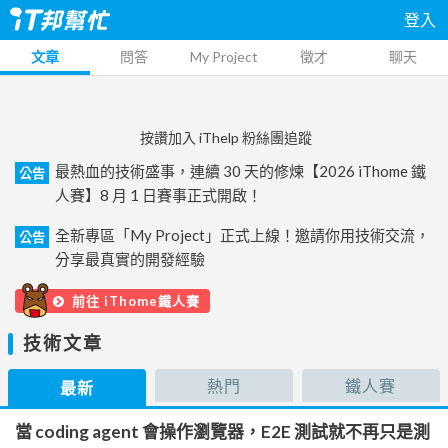
登入
文章
問答
My Project
徵才
聊天
按讚加入 iThelp 粉絲團追蹤
最熱血的技術盛事，連續 30 天的修煉【2026 iThome 鐵
公告
人賽】8 月 1 日賽事正式開啟！
全新專區「My Project」正式上線！邀請你用技術交流，
公告
分享最真實的開發經驗
前往 iThome鐵人賽
技術文章
熱門
鐵人賽
最新
當 coding agent 會操作瀏覽器，E2E 測試就不再只是測