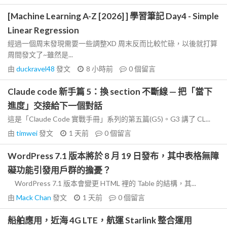
[Machine Learning A-Z [2026] ] 學習筆記 Day4 - Simple
Linear Regression
經過一個周末發現需要一些調整XD 周末反而比較忙碌，以後就打算
周間發文了~雖然是...
由
duckravel48
發文
8 小時前
0
個留言
Claude code 新手篇 5：換 section 不斷線 — 把「當下
進度」交接給下一個對話
這是「Claude Code 實戰手冊」系列的第五篇(G5)。G3 講了 CL...
由
timwei
發文
1 天前
0
個留言
WordPress 7.1 版本將於 8 月 19 日發布，其中表格無障
礙功能引發用戶群的擔憂？
WordPress 7.1 版本會變更 HTML 裡的 Table 的結構，其...
由
Mack Chan
發文
1 天前
0
個留言
船舶應用，近海 4G LTE，航運 Starlink 整合運用