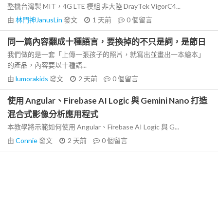
整機台灣製 MIT，4G LTE 模組 非大陸 DrayTek VigorC4...
由
林門神JanusLin
發文
1 天前
0
個留言
同一篇內容翻成十種語言，要換掉的不只是詞，是節日
我們做的是一套「上傳一張孩子的照片，就寫出並畫出一本繪本」
的產品，內容要以十種語...
由
lumorakids
發文
2 天前
0
個留言
使用 Angular、Firebase AI Logic 與 Gemini Nano 打造
混合式影像分析應用程式
本教學將示範如何使用 Angular、Firebase AI Logic 與 G...
由
Connie
發文
2 天前
0
個留言