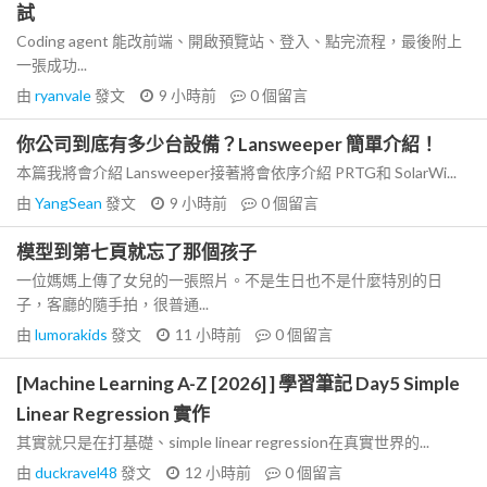
試
Coding agent 能改前端、開啟預覽站、登入、點完流程，最後附上
一張成功...
由
ryanvale
發文
9 小時前
0
個留言
你公司到底有多少台設備？Lansweeper 簡單介紹！
本篇我將會介紹 Lansweeper接著將會依序介紹 PRTG和 SolarWi...
由
YangSean
發文
9 小時前
0
個留言
模型到第七頁就忘了那個孩子
一位媽媽上傳了女兒的一張照片。不是生日也不是什麼特別的日
子，客廳的隨手拍，很普通...
由
lumorakids
發文
11 小時前
0
個留言
[Machine Learning A-Z [2026] ] 學習筆記 Day5 Simple
Linear Regression 實作
其實就只是在打基礎、simple linear regression在真實世界的...
由
duckravel48
發文
12 小時前
0
個留言