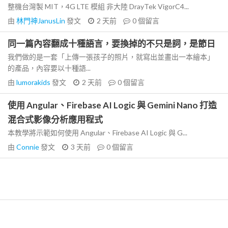
整機台灣製 MIT，4G LTE 模組 非大陸 DrayTek VigorC4...
由
林門神JanusLin
發文
2 天前
0
個留言
同一篇內容翻成十種語言，要換掉的不只是詞，是節日
我們做的是一套「上傳一張孩子的照片，就寫出並畫出一本繪本」
的產品，內容要以十種語...
由
lumorakids
發文
2 天前
0
個留言
使用 Angular、Firebase AI Logic 與 Gemini Nano 打造
混合式影像分析應用程式
本教學將示範如何使用 Angular、Firebase AI Logic 與 G...
由
Connie
發文
3 天前
0
個留言