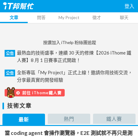
登入
文章
問答
My Project
徵才
聊天
按讚加入 iThelp 粉絲團追蹤
最熱血的技術盛事，連續 30 天的修煉【2026 iThome 鐵
公告
人賽】8 月 1 日賽事正式開啟！
全新專區「My Project」正式上線！邀請你用技術交流，
公告
分享最真實的開發經驗
前往 iThome鐵人賽
技術文章
熱門
鐵人賽
最新
當 coding agent 會操作瀏覽器，E2E 測試就不再只是測