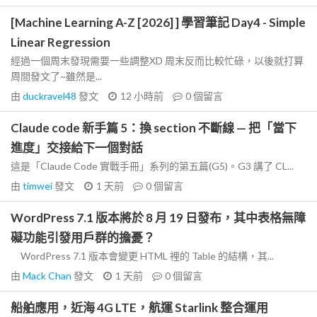
[Machine Learning A-Z [2026] ] 學習筆記 Day4 - Simple
Linear Regression
經過一個周末發現需要一些調整XD 周末反而比較忙碌，以後就打算
周間發文了~雖然是...
由
duckravel48
發文
12 小時前
0
個留言
Claude code 新手篇 5：換 section 不斷線 — 把「當下
進度」交接給下一個對話
這是「Claude Code 實戰手冊」系列的第五篇(G5)。G3 講了 CL...
由
timwei
發文
1 天前
0
個留言
WordPress 7.1 版本將於 8 月 19 日發布，其中表格無障
礙功能引發用戶群的擔憂？
WordPress 7.1 版本會變更 HTML 裡的 Table 的結構，其...
由
Mack Chan
發文
1 天前
0
個留言
船舶應用，近海 4G LTE，航運 Starlink 整合運用