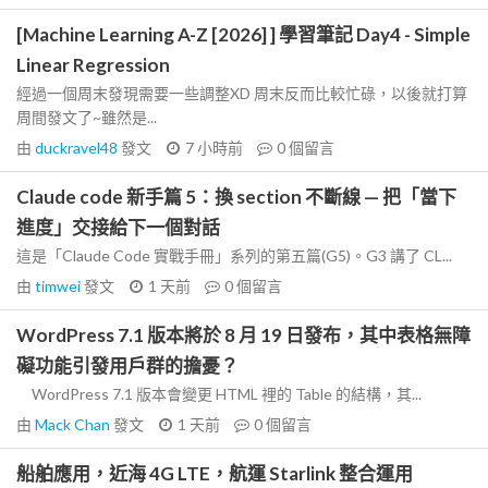
[Machine Learning A-Z [2026] ] 學習筆記 Day4 - Simple
Linear Regression
經過一個周末發現需要一些調整XD 周末反而比較忙碌，以後就打算
周間發文了~雖然是...
由
duckravel48
發文
7 小時前
0
個留言
Claude code 新手篇 5：換 section 不斷線 — 把「當下
進度」交接給下一個對話
這是「Claude Code 實戰手冊」系列的第五篇(G5)。G3 講了 CL...
由
timwei
發文
1 天前
0
個留言
WordPress 7.1 版本將於 8 月 19 日發布，其中表格無障
礙功能引發用戶群的擔憂？
WordPress 7.1 版本會變更 HTML 裡的 Table 的結構，其...
由
Mack Chan
發文
1 天前
0
個留言
船舶應用，近海 4G LTE，航運 Starlink 整合運用