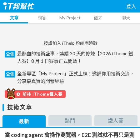
登入
文章
問答
My Project
徵才
聊天
按讚加入 iThelp 粉絲團追蹤
最熱血的技術盛事，連續 30 天的修煉【2026 iThome 鐵
公告
人賽】8 月 1 日賽事正式開啟！
全新專區「My Project」正式上線！邀請你用技術交流，
公告
分享最真實的開發經驗
前往 iThome鐵人賽
技術文章
熱門
鐵人賽
最新
當 coding agent 會操作瀏覽器，E2E 測試就不再只是測