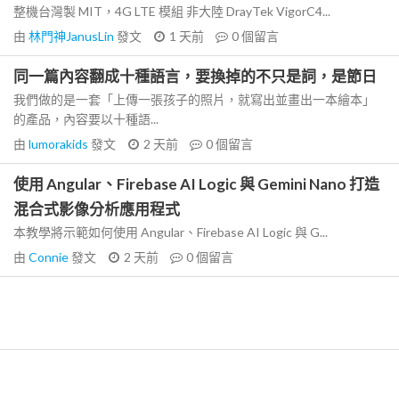
整機台灣製 MIT，4G LTE 模組 非大陸 DrayTek VigorC4...
由
林門神JanusLin
發文
1 天前
0
個留言
同一篇內容翻成十種語言，要換掉的不只是詞，是節日
我們做的是一套「上傳一張孩子的照片，就寫出並畫出一本繪本」
的產品，內容要以十種語...
由
lumorakids
發文
2 天前
0
個留言
使用 Angular、Firebase AI Logic 與 Gemini Nano 打造
混合式影像分析應用程式
本教學將示範如何使用 Angular、Firebase AI Logic 與 G...
由
Connie
發文
2 天前
0
個留言