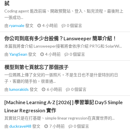
試
Coding agent 能改前端、開啟預覽站、登入、點完流程，最後附上
一張成功...
由
ryanvale
發文
4 小時前
0
個留言
你公司到底有多少台設備？Lansweeper 簡單介紹！
本篇我將會介紹 Lansweeper接著將會依序介紹 PRTG和 SolarWi...
由
YangSean
發文
4 小時前
0
個留言
模型到第七頁就忘了那個孩子
一位媽媽上傳了女兒的一張照片。不是生日也不是什麼特別的日
子，客廳的隨手拍，很普通...
由
lumorakids
發文
6 小時前
0
個留言
[Machine Learning A-Z [2026] ] 學習筆記 Day5 Simple
Linear Regression 實作
其實就只是在打基礎、simple linear regression在真實世界的...
由
duckravel48
發文
7 小時前
0
個留言