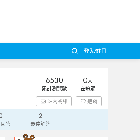
登入/註冊
6530
0
人
累計瀏覽數
在追蹤
站內簡訊
追蹤
0
2
請回答
最佳解答