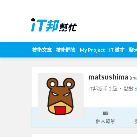
技術文章
技術問答
My Project
iT 徵才
聊
matsushima
(ma
iT邦新手 3 級 ‧ 點數
個人背景