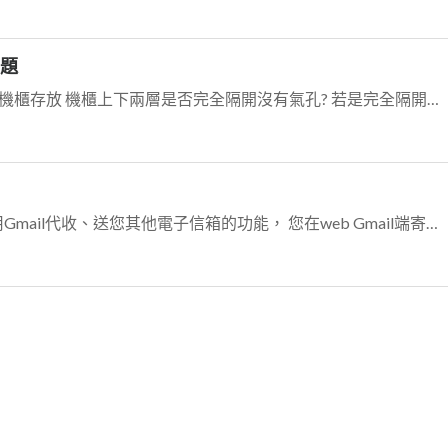
問題
johnsky007提到： 另外建置機房或機櫃存放 機櫃上下兩層是否完全隔開沒有氣孔? 若是完全隔開沒有氣孔的話，在不買新機櫃的情形下， 可以參考下列方式，...
您可以試試使用Gmail的信箱或使用Gmail代收、送您其他電子信箱的功能， 您在web Gmail端寄出去的信件除了會轉到Web Gmail的寄件備份外， 當...