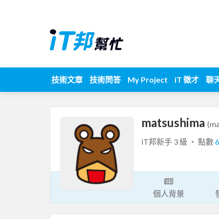
技術文章
技術問答
My Project
iT 徵才
聊
matsushima
(ma
iT邦新手 3 級 ‧ 點數
個人背景