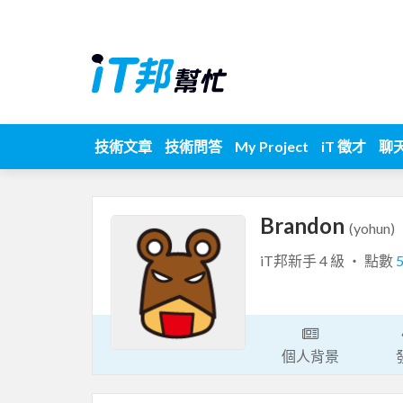
技術文章
技術問答
My Project
iT 徵才
聊
Brandon
(yohun)
iT邦新手 4 級 ‧ 點數
個人背景