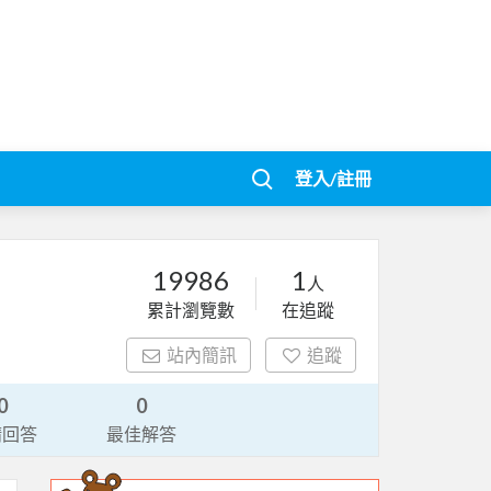
登入/註冊
19986
1
人
累計瀏覽數
在追蹤
站內簡訊
追蹤
0
0
請回答
最佳解答