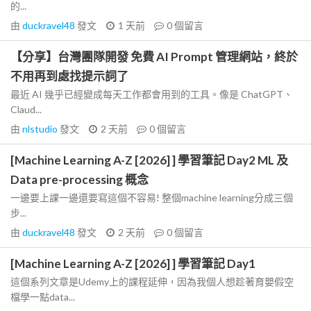
的...
由
duckravel48
發文
1 天前
0
個留言
【分享】台灣團隊開發 免費 AI Prompt 管理網站，終於
不用再到處找提示詞了
最近 AI 幾乎已經變成每天工作都會用到的工具。像是 ChatGPT、
Claud...
由
nlstudio
發文
2 天前
0
個留言
[Machine Learning A-Z [2026] ] 學習筆記 Day2 ML 及
Data pre-processing 概念
一邊要上課一邊還要寫這個不容易! 整個machine learning分成三個
步...
由
duckravel48
發文
2 天前
0
個留言
[Machine Learning A-Z [2026] ] 學習筆記 Day1
這個系列文章是Udemy上的課程延伸，因為我個人想趁著育嬰假空
檔學一點data...