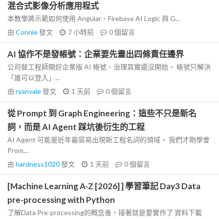
混合式影像分析應用程式
本教學將示範如何使用 Angular、Firebase AI Logic 與 G...
由
Connie
發文
7 小時前
0
個留言
AI 協作不是發帳號：企業要先畫出四條責任邊界
公司替工程師開好企業版 AI 帳號，治理其實還沒開始。 帳號只解決
「誰可以登入」...
由
ryanvale
發文
1 天前
0
個留言
從 Prompt 到 Graph Engineering：這些不只是新名
詞，而是 AI Agent 踩坑後衍生的工程
AI Agent 可能是近年最容易出現新工程名詞的領域。 我們才剛學會
Prom...
由
hardness1020
發文
1 天前
0
個留言
[Machine Learning A-Z [2026] ] 學習筆記 Day3 Data
pre-processing with Python
了解Data Pre-processing的概念後，接著就是要實作了 資料下載