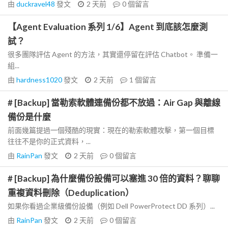
由
duckravel48
發文
2 天前
0
個留言
【Agent Evaluation 系列 1/6】Agent 到底該怎麼測
試？
很多團隊評估 Agent 的方法，其實還停留在評估 Chatbot。 準備一
組...
由
hardness1020
發文
2 天前
1
個留言
# [Backup] 當勒索軟體連備份都不放過：Air Gap 與離線
備份是什麼
前面幾篇提過一個殘酷的現實：現在的勒索軟體攻擊，第一個目標
往往不是你的正式資料，...
由
RainPan
發文
2 天前
0
個留言
# [Backup] 為什麼備份設備可以塞進 30 倍的資料？聊聊
重複資料刪除（Deduplication）
如果你看過企業級備份設備（例如 Dell PowerProtect DD 系列）...
由
RainPan
發文
2 天前
0
個留言