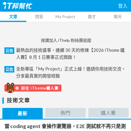
登入
文章
問答
My Project
徵才
聊天
按讚加入 iThelp 粉絲團追蹤
最熱血的技術盛事，連續 30 天的修煉【2026 iThome 鐵
公告
人賽】8 月 1 日賽事正式開啟！
全新專區「My Project」正式上線！邀請你用技術交流，
公告
分享最真實的開發經驗
前往 iThome鐵人賽
技術文章
熱門
鐵人賽
最新
當 coding agent 會操作瀏覽器，E2E 測試就不再只是測