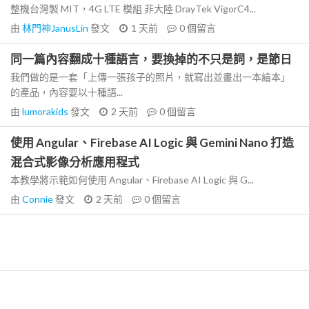
整機台灣製 MIT，4G LTE 模組 非大陸 DrayTek VigorC4...
由
林門神JanusLin
發文
1 天前
0
個留言
同一篇內容翻成十種語言，要換掉的不只是詞，是節日
我們做的是一套「上傳一張孩子的照片，就寫出並畫出一本繪本」
的產品，內容要以十種語...
由
lumorakids
發文
2 天前
0
個留言
使用 Angular、Firebase AI Logic 與 Gemini Nano 打造
混合式影像分析應用程式
本教學將示範如何使用 Angular、Firebase AI Logic 與 G...
由
Connie
發文
2 天前
0
個留言