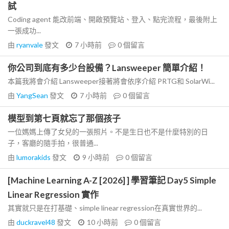
試
Coding agent 能改前端、開啟預覽站、登入、點完流程，最後附上
一張成功...
由
ryanvale
發文
7 小時前
0
個留言
你公司到底有多少台設備？Lansweeper 簡單介紹！
本篇我將會介紹 Lansweeper接著將會依序介紹 PRTG和 SolarWi...
由
YangSean
發文
7 小時前
0
個留言
模型到第七頁就忘了那個孩子
一位媽媽上傳了女兒的一張照片。不是生日也不是什麼特別的日
子，客廳的隨手拍，很普通...
由
lumorakids
發文
9 小時前
0
個留言
[Machine Learning A-Z [2026] ] 學習筆記 Day5 Simple
Linear Regression 實作
其實就只是在打基礎、simple linear regression在真實世界的...
由
duckravel48
發文
10 小時前
0
個留言