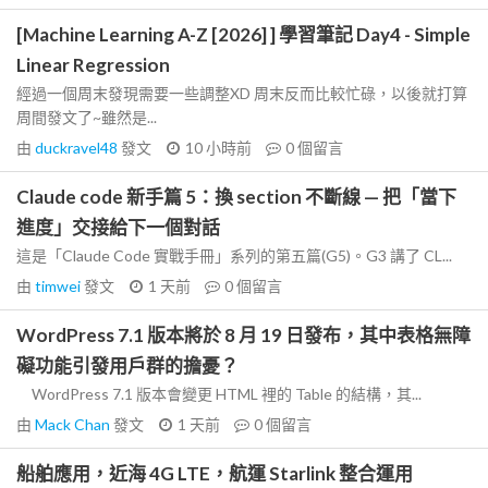
[Machine Learning A-Z [2026] ] 學習筆記 Day4 - Simple
Linear Regression
經過一個周末發現需要一些調整XD 周末反而比較忙碌，以後就打算
周間發文了~雖然是...
由
duckravel48
發文
10 小時前
0
個留言
Claude code 新手篇 5：換 section 不斷線 — 把「當下
進度」交接給下一個對話
這是「Claude Code 實戰手冊」系列的第五篇(G5)。G3 講了 CL...
由
timwei
發文
1 天前
0
個留言
WordPress 7.1 版本將於 8 月 19 日發布，其中表格無障
礙功能引發用戶群的擔憂？
WordPress 7.1 版本會變更 HTML 裡的 Table 的結構，其...
由
Mack Chan
發文
1 天前
0
個留言
船舶應用，近海 4G LTE，航運 Starlink 整合運用