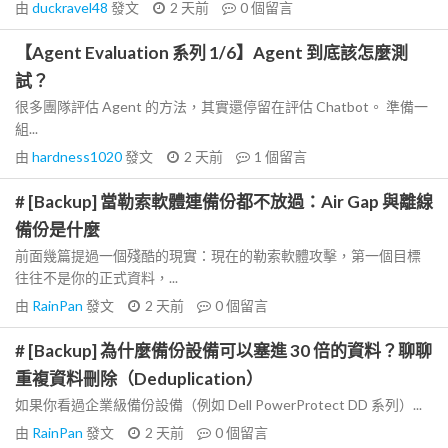
由
duckravel48
發文
2 天前
0
個留言
【Agent Evaluation 系列 1/6】Agent 到底該怎麼測
試？
很多團隊評估 Agent 的方法，其實還停留在評估 Chatbot。 準備一
組...
由
hardness1020
發文
2 天前
1
個留言
# [Backup] 當勒索軟體連備份都不放過：Air Gap 與離線
備份是什麼
前面幾篇提過一個殘酷的現實：現在的勒索軟體攻擊，第一個目標
往往不是你的正式資料，...
由
RainPan
發文
2 天前
0
個留言
# [Backup] 為什麼備份設備可以塞進 30 倍的資料？聊聊
重複資料刪除（Deduplication）
如果你看過企業級備份設備（例如 Dell PowerProtect DD 系列）...
由
RainPan
發文
2 天前
0
個留言