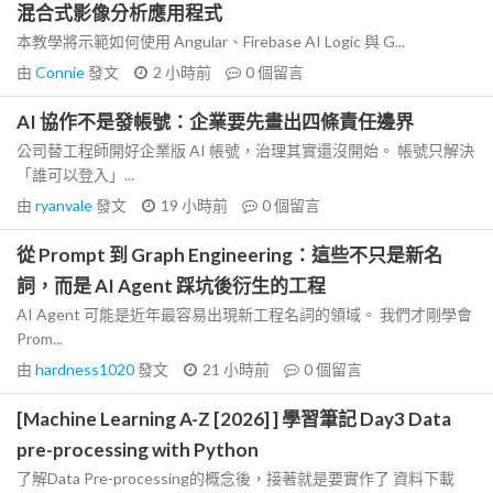
混合式影像分析應用程式
本教學將示範如何使用 Angular、Firebase AI Logic 與 G...
由
Connie
發文
2 小時前
0
個留言
AI 協作不是發帳號：企業要先畫出四條責任邊界
公司替工程師開好企業版 AI 帳號，治理其實還沒開始。 帳號只解決
「誰可以登入」...
由
ryanvale
發文
19 小時前
0
個留言
從 Prompt 到 Graph Engineering：這些不只是新名
詞，而是 AI Agent 踩坑後衍生的工程
AI Agent 可能是近年最容易出現新工程名詞的領域。 我們才剛學會
Prom...
由
hardness1020
發文
21 小時前
0
個留言
[Machine Learning A-Z [2026] ] 學習筆記 Day3 Data
pre-processing with Python
了解Data Pre-processing的概念後，接著就是要實作了 資料下載