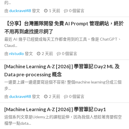
的...
由
duckravel48
發文
1 天前
0
個留言
【分享】台灣團隊開發 免費 AI Prompt 管理網站，終於
不用再到處找提示詞了
最近 AI 幾乎已經變成每天工作都會用到的工具。像是 ChatGPT、
Claud...
由
nlstudio
發文
2 天前
0
個留言
[Machine Learning A-Z [2026] ] 學習筆記 Day2 ML 及
Data pre-processing 概念
一邊要上課一邊還要寫這個不容易! 整個machine learning分成三個
步...
由
duckravel48
發文
2 天前
0
個留言
[Machine Learning A-Z [2026] ] 學習筆記 Day1
這個系列文章是Udemy上的課程延伸，因為我個人想趁著育嬰假空
檔學一點data...