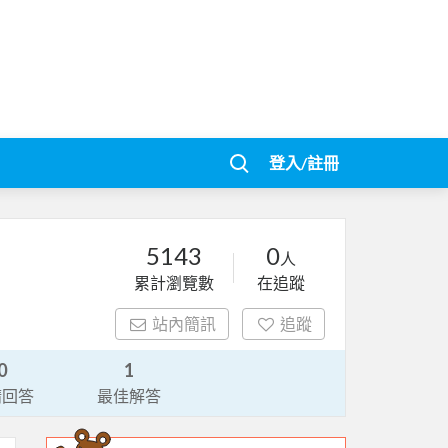
登入/註冊
5143
0
人
累計瀏覽數
在追蹤
站內簡訊
追蹤
0
1
請回答
最佳解答