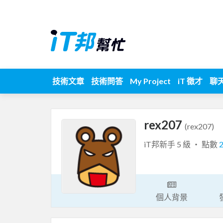
技術文章
技術問答
My Project
iT 徵才
聊
rex207
(rex207)
iT邦新手 5 級 ‧ 點數
個人背景