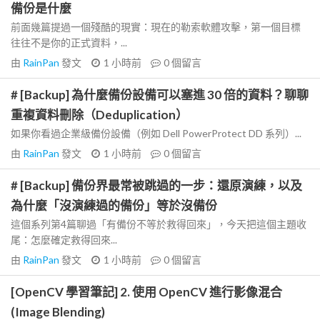
備份是什麼
前面幾篇提過一個殘酷的現實：現在的勒索軟體攻擊，第一個目標
往往不是你的正式資料，...
由
RainPan
發文
1 小時前
0
個留言
# [Backup] 為什麼備份設備可以塞進 30 倍的資料？聊聊
重複資料刪除（Deduplication）
如果你看過企業級備份設備（例如 Dell PowerProtect DD 系列）...
由
RainPan
發文
1 小時前
0
個留言
# [Backup] 備份界最常被跳過的一步：還原演練，以及
為什麼「沒演練過的備份」等於沒備份
這個系列第4篇聊過「有備份不等於救得回來」，今天把這個主題收
尾：怎麼確定救得回來...
由
RainPan
發文
1 小時前
0
個留言
[OpenCV 學習筆記] 2. 使用 OpenCV 進行影像混合
(Image Blending)