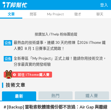
登入
文章
問答
My Project
徵才
聊天
按讚加入 iThelp 粉絲團追蹤
最熱血的技術盛事，連續 30 天的修煉【2026 iThome 鐵
公告
人賽】8 月 1 日賽事正式開啟！
全新專區「My Project」正式上線！邀請你用技術交流，
公告
分享最真實的開發經驗
前往 iThome鐵人賽
技術文章
熱門
鐵人賽
最新
# [Backup] 當勒索軟體連備份都不放過：Air Gap 與離線