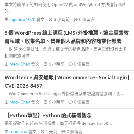
本文將簡單示範如何使用 OpenCV 的 addWeighted 方法進行圖片
的...
由
logohow1020
發文
3 小時前
0
個留言
5 個 WordPress 線上課程 (LMS) 外掛推薦，適合經營教
育私域、收集名單、營運個人品牌和內容商業化部署
📝 這次推薦排除一些近 1 至 2 年的新進品牌，因為它們沒有太多
相關數據可供...
由
Mack Chan
發文
6 小時前
0
個留言
Wordfence 資安通報 | WooCommerce - Social Login |
CVE-2026-8457
WooCommerce Social Login 外掛爆出嚴重驗證繞過漏洞，使...
由
Mack Chan
發文
6 小時前
0
個留言
【Python筆記】Python 函式基礎觀念
把重複動作包起來 生活情境：每天打招呼 def say_hello():...
由
reneezhu
發文
1 天前
0
個留言