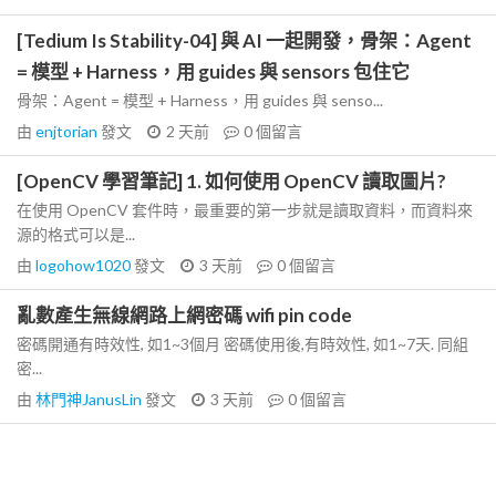
[Tedium Is Stability-04] 與 AI 一起開發，骨架：Agent
= 模型 + Harness，用 guides 與 sensors 包住它
骨架：Agent = 模型 + Harness，用 guides 與 senso...
由
enjtorian
發文
2 天前
0
個留言
[OpenCV 學習筆記] 1. 如何使用 OpenCV 讀取圖片?
在使用 OpenCV 套件時，最重要的第一步就是讀取資料，而資料來
源的格式可以是...
由
logohow1020
發文
3 天前
0
個留言
亂數產生無線網路上網密碼 wifi pin code
密碼開通有時效性, 如1~3個月 密碼使用後,有時效性, 如1~7天. 同組
密...
由
林門神JanusLin
發文
3 天前
0
個留言