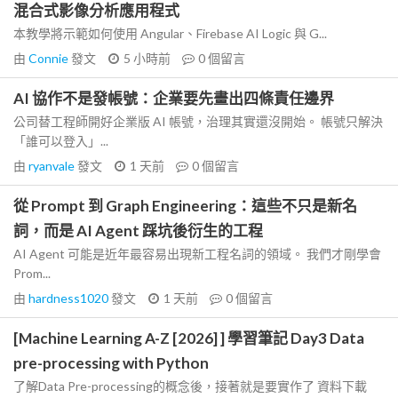
混合式影像分析應用程式
本教學將示範如何使用 Angular、Firebase AI Logic 與 G...
由
Connie
發文
5 小時前
0
個留言
AI 協作不是發帳號：企業要先畫出四條責任邊界
公司替工程師開好企業版 AI 帳號，治理其實還沒開始。 帳號只解決
「誰可以登入」...
由
ryanvale
發文
1 天前
0
個留言
從 Prompt 到 Graph Engineering：這些不只是新名
詞，而是 AI Agent 踩坑後衍生的工程
AI Agent 可能是近年最容易出現新工程名詞的領域。 我們才剛學會
Prom...
由
hardness1020
發文
1 天前
0
個留言
[Machine Learning A-Z [2026] ] 學習筆記 Day3 Data
pre-processing with Python
了解Data Pre-processing的概念後，接著就是要實作了 資料下載