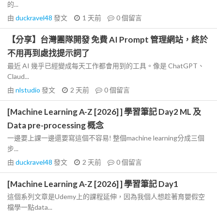
的...
由
duckravel48
發文
1 天前
0
個留言
【分享】台灣團隊開發 免費 AI Prompt 管理網站，終於
不用再到處找提示詞了
最近 AI 幾乎已經變成每天工作都會用到的工具。像是 ChatGPT、
Claud...
由
nlstudio
發文
2 天前
0
個留言
[Machine Learning A-Z [2026] ] 學習筆記 Day2 ML 及
Data pre-processing 概念
一邊要上課一邊還要寫這個不容易! 整個machine learning分成三個
步...
由
duckravel48
發文
2 天前
0
個留言
[Machine Learning A-Z [2026] ] 學習筆記 Day1
這個系列文章是Udemy上的課程延伸，因為我個人想趁著育嬰假空
檔學一點data...