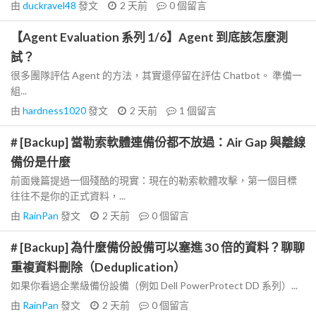
由
duckravel48
發文
2 天前
0
個留言
【Agent Evaluation 系列 1/6】Agent 到底該怎麼測
試？
很多團隊評估 Agent 的方法，其實還停留在評估 Chatbot。 準備一
組...
由
hardness1020
發文
2 天前
1
個留言
# [Backup] 當勒索軟體連備份都不放過：Air Gap 與離線
備份是什麼
前面幾篇提過一個殘酷的現實：現在的勒索軟體攻擊，第一個目標
往往不是你的正式資料，...
由
RainPan
發文
2 天前
0
個留言
# [Backup] 為什麼備份設備可以塞進 30 倍的資料？聊聊
重複資料刪除（Deduplication）
如果你看過企業級備份設備（例如 Dell PowerProtect DD 系列）...
由
RainPan
發文
2 天前
0
個留言