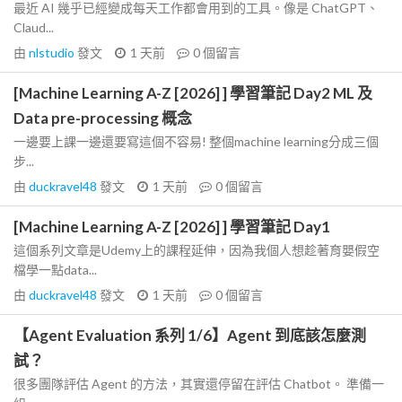
最近 AI 幾乎已經變成每天工作都會用到的工具。像是 ChatGPT、
Claud...
由
nlstudio
發文
1 天前
0
個留言
[Machine Learning A-Z [2026] ] 學習筆記 Day2 ML 及
Data pre-processing 概念
一邊要上課一邊還要寫這個不容易! 整個machine learning分成三個
步...
由
duckravel48
發文
1 天前
0
個留言
[Machine Learning A-Z [2026] ] 學習筆記 Day1
這個系列文章是Udemy上的課程延伸，因為我個人想趁著育嬰假空
檔學一點data...
由
duckravel48
發文
1 天前
0
個留言
【Agent Evaluation 系列 1/6】Agent 到底該怎麼測
試？
很多團隊評估 Agent 的方法，其實還停留在評估 Chatbot。 準備一