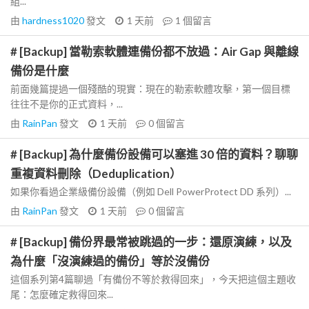
組...
由
hardness1020
發文
1 天前
1
個留言
# [Backup] 當勒索軟體連備份都不放過：Air Gap 與離線
備份是什麼
前面幾篇提過一個殘酷的現實：現在的勒索軟體攻擊，第一個目標
往往不是你的正式資料，...
由
RainPan
發文
1 天前
0
個留言
# [Backup] 為什麼備份設備可以塞進 30 倍的資料？聊聊
重複資料刪除（Deduplication）
如果你看過企業級備份設備（例如 Dell PowerProtect DD 系列）...
由
RainPan
發文
1 天前
0
個留言
# [Backup] 備份界最常被跳過的一步：還原演練，以及
為什麼「沒演練過的備份」等於沒備份
這個系列第4篇聊過「有備份不等於救得回來」，今天把這個主題收
尾：怎麼確定救得回來...