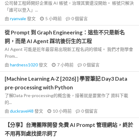
公司替工程師開好企業版 AI 帳號，治理其實還沒開始。 帳號只解決
「誰可以登入」...
由
ryanvale
發文
5 小時前
0
個留言
從 Prompt 到 Graph Engineering：這些不只是新名
詞，而是 AI Agent 踩坑後衍生的工程
AI Agent 可能是近年最容易出現新工程名詞的領域。 我們才剛學會
Prom...
由
hardness1020
發文
7 小時前
0
個留言
[Machine Learning A-Z [2026] ] 學習筆記 Day3 Data
pre-processing with Python
了解Data Pre-processing的概念後，接著就是要實作了 資料下載
的...
由
duckravel48
發文
10 小時前
0
個留言
【分享】台灣團隊開發 免費 AI Prompt 管理網站，終於
不用再到處找提示詞了