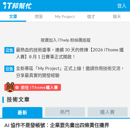
登入
文章
問答
My Project
徵才
聊天
按讚加入 iThelp 粉絲團追蹤
最熱血的技術盛事，連續 30 天的修煉【2026 iThome 鐵
公告
人賽】8 月 1 日賽事正式開啟！
全新專區「My Project」正式上線！邀請你用技術交流，
公告
分享最真實的開發經驗
前往 iThome鐵人賽
技術文章
熱門
鐵人賽
最新
AI 協作不是發帳號：企業要先畫出四條責任邊界