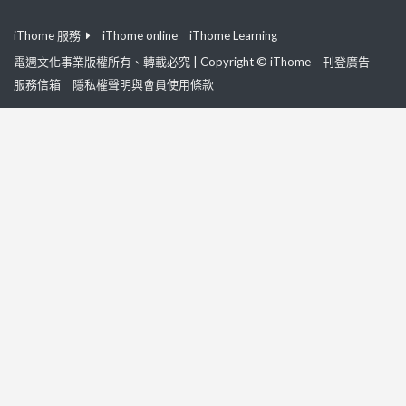
iThome 服務
iThome online
iThome Learning
電週文化事業版權所有、轉載必究 | Copyright © iThome
刊登廣告
服務信箱
隱私權聲明與會員使用條款