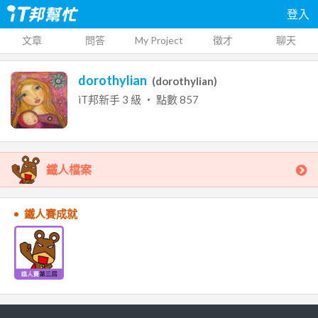
登入
文章
問答
My Project
徵才
聊天
dorothylian
(
dorothylian
)
iT邦新手
3
級 ‧ 點數
857
鐵人檔案
鐵人賽成就